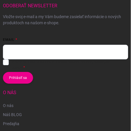
ODOBERAŤ NEWSLETTER
Vložte svoj e-mail a my Vám budeme zasielať informácie o nových
produktoch na našom e-shope.
EMAIL
Vložením e-mailu súhlasíte s
podmienkami ochrany osobných
údajov
Prihlásiť sa
O NÁS
O nás
Náš BLOG
Predajňa