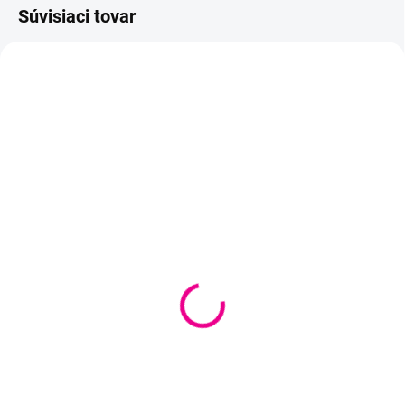
Súvisiaci tovar
SKLADOM
(
>10 KS
)
Videonávod - Macrame
kvetinový prívesok
€4,50
Do košíka
Podrobný videonávod, ako
upliesť
prívesok/náramok/náhrdelník