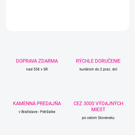
DETAILNÉ INFORMÁCIE
OPÝTAŤ SA
STRÁŽIŤ
DOPRAVA ZDARMA
RÝCHLE DORUČENIE
nad 55€ v SR
kuriérom do 2 prac. dní
KAMENNÁ PREDAJŇA
CEZ 3000 VÝDAJNÝCH
MIEST
v Bratislave - Petržalke
po celom Slovensku