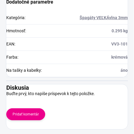
Dodatočné parametre
Kategória
:
Špagáty VEĽKÁvlna 3mm
Hmotnosť
:
0.295 kg
EAN
:
VV3-101
Farba
:
krémová
Na tašky a kabelky
:
áno
Diskusia
Buďte prvý, kto napíše príspevok k tejto položke.
Pridať komentár