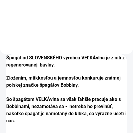
technikou macrame.
Špagát od SLOVENSKÉHO výrobcu VEĽKÁvlna je z nití z
regenerovanej bavlny.
Zložením, mäkkosťou a jemnosťou konkuruje známej
poľskej značke špagátov Bobbiny.
So špagátom VEĽKÁvlna sa však ľahšie pracuje ako s
Bobbinami, nezamotáva sa - netreba ho previnúť,
nakoľko špagát je namotaný do klbka, čo výrazne ušetrí
čas.