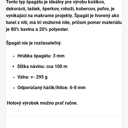
Tento typ špagátu je ideálny pre výrobu košíkov,
dekorácií, tašiek, šperkov, rohoží, kobercov, pufov, je
vynikajúci na makrame projekty. Špagát je tvorený ako
tunel z nití, má tri vnútorné nite, pričom pomer materiálu
je 80% bavlna a 20% polyester.
Špagát nie je rozčesateľný.
Hrúbka špagátu: 3 mm
Dĺžka návinu: cca 100 m
Váha: +- 295 g
Odporúčaný háčik/ihlice: 6-8 mm
Hotový výrobok možno prať ručne.