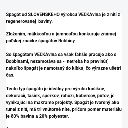
Špagát od SLOVENSKÉHO výrobcu VEĽKÁvlna je z nití z
regenerovanej bavlny.
Zložením, mäkkosťou a jemnosťou konkuruje známej
poľskej značke špagátov Bobbiny.
So špagátom VEĽKÁvlna sa však ľahšie pracuje ako s
Bobbinami, nezamotáva sa - netreba ho previnúť,
nakoľko špagát je namotaný do klbka, čo výrazne ušetrí
čas.
Tento typ špagátu je ideálny pre výrobu košíkov,
dekorácií, tašiek, šperkov, rohoží, kobercov, pufov, je
vynikajúci na makrame projekty. Špagát je tvorený ako
tunel z nití, má tri vnútorné nite, pričom pomer materiálu
je 80% bavlna a 20% polyester.