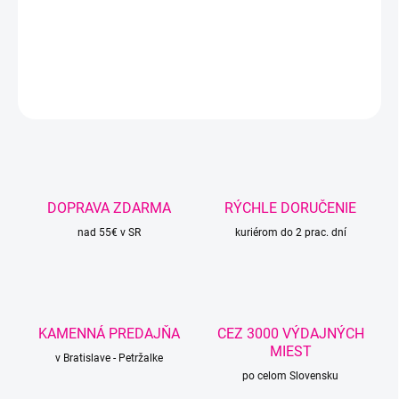
DETAILNÉ INFORMÁCIE
OPÝTAŤ SA
STRÁŽIŤ
DOPRAVA ZDARMA
RÝCHLE DORUČENIE
nad 55€ v SR
kuriérom do 2 prac. dní
KAMENNÁ PREDAJŇA
CEZ 3000 VÝDAJNÝCH
MIEST
v Bratislave - Petržalke
po celom Slovensku