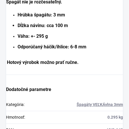
Špagát nie je rozčesateľný.
Hrúbka špagátu: 3 mm
Dĺžka návinu: cca 100 m
Váha: +- 295 g
Odporúčaný háčik/ihlice: 6-8 mm
Hotový výrobok možno prať ručne.
Dodatočné parametre
Kategória
:
Špagáty VEĽKÁvlna 3mm
Hmotnosť
:
0.295 kg