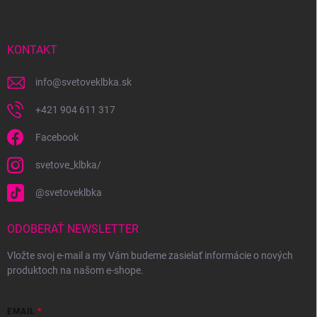
p
ä
t
i
KONTAKT
e
info
@
svetoveklbka.sk
+421 904 611 317
Facebook
svetove_klbka/
@svetoveklbka
ODOBERAŤ NEWSLETTER
Vložte svoj e-mail a my Vám budeme zasielať informácie o nových
produktoch na našom e-shope.
EMAIL