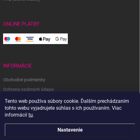
ONLINE PLATBY
INFORMÁCIE
Obchodné podmienky
Ochrana osobných údajov
Reklamačný poriadok
Tento web používa súbory cookie. Ďalším prechádzaním
tohto webu vyjadrujete súhlas s ich používaním. Viac
Odstúpenie od zmluvy
informácií
tu
.
Nastavenie