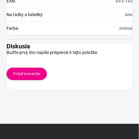
EAN
:
VV3-143
Na tašky a kabelky
:
áno
Farba
:
zelená
Diskusia
Buďte prvý, kto napíše príspevok k tejto položke.
Pridať komentár
Z
á