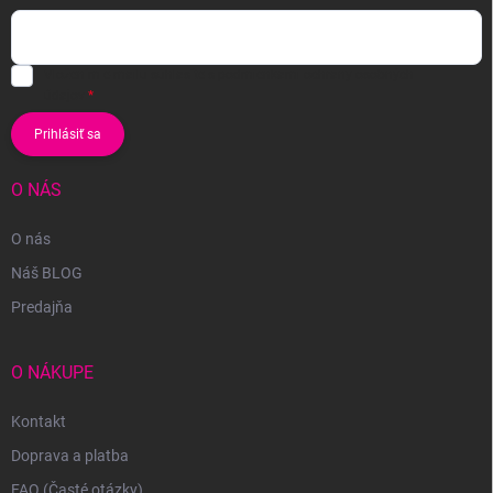
Vložením e-mailu súhlasíte s
podmienkami ochrany osobných
údajov
Prihlásiť sa
O NÁS
O nás
Náš BLOG
Predajňa
O NÁKUPE
Kontakt
Doprava a platba
FAQ (Časté otázky)