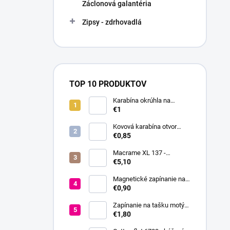
Záclonová galantéria
Zipsy - zdrhovadlá
TOP 10 PRODUKTOV
Karabína okrúhla na
kabelky / krúžok na kľúče
€1
Ø16 mm
Kovová karabína otvor
18mm
€0,85
Macrame XL 137 -
smotanová
€5,10
Magnetické zapínanie na
prišitie Ø18 mm
€0,90
Zapínanie na tašku motýľ
37x52 mm
€1,80