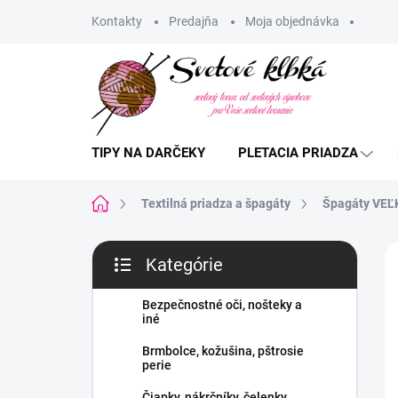
Prejsť
Kontakty
Predajňa
Moja objednávka
na
obsah
TIPY NA DARČEKY
PLETACIA PRIADZA
Domov
Textilná priadza a špagáty
Špagáty VEĽ
B
Kategórie
o
Preskočiť
č
kategórie
n
Bezpečnostné oči, nošteky a
iné
ý
p
Brmbolce, kožušina, pštrosie
a
perie
n
Čiapky, nákrčníky, čelenky