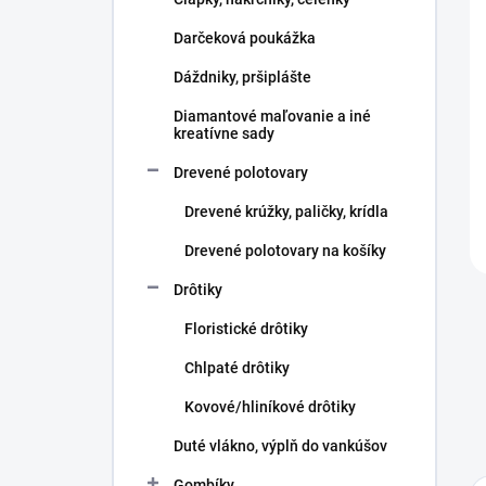
e
l
Darčeková poukážka
Dáždniky, pršiplášte
Diamantové maľovanie a iné
kreatívne sady
Drevené polotovary
Drevené krúžky, paličky, krídla
Drevené polotovary na košíky
Drôtiky
Floristické drôtiky
Chlpaté drôtiky
Kovové/hliníkové drôtiky
Duté vlákno, výplň do vankúšov
Gombíky