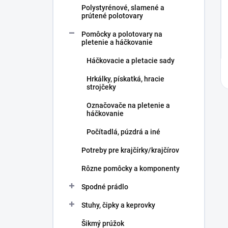
Polystyrénové, slamené a
prútené polotovary
Pomôcky a polotovary na
pletenie a háčkovanie
Háčkovacie a pletacie sady
Hrkálky, pískatká, hracie
strojčeky
Označovače na pletenie a
háčkovanie
Počítadlá, púzdrá a iné
Potreby pre krajčírky/krajčírov
Rôzne pomôcky a komponenty
Spodné prádlo
Stuhy, čipky a keprovky
Šikmý prúžok