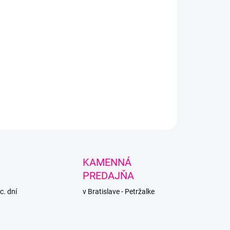
+
Pridať do košíka
át od SLOVENSKÉHO výrobcu VEĽKÁvlna z
erovanej bavlny.
LNÉ INFORMÁCIE
PÝTAŤ SA
STRÁŽIŤ
KAMENNÁ
PREDAJŇA
c. dní
v Bratislave - Petržalke