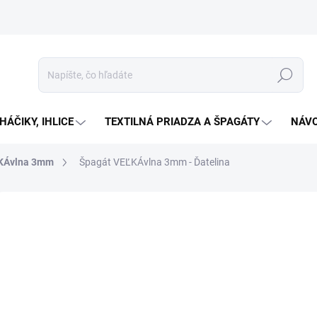
Hľadať
HÁČIKY, IHLICE
TEXTILNÁ PRIADZA A ŠPAGÁTY
NÁVO
KÁvlna 3mm
Špagát VEĽKÁvlna 3mm - Ďatelina
Neohodnotené
Podrobnosti hodnotenia
ZNAČKA:
VELKAVLNA
€8
Jedno
SKL
cena:
MOŽN
DORU