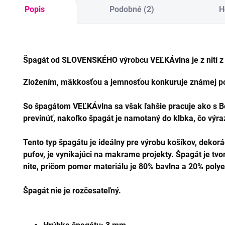
Popis
Podobné (2)
H
Špagát od SLOVENSKÉHO výrobcu VEĽKÁvlna je z nití z
Zložením, mäkkosťou a jemnosťou konkuruje známej po
So špagátom VEĽKÁvlna sa však ľahšie pracuje ako s 
previnúť, nakoľko špagát je namotaný do klbka, čo výraz
Tento typ špagátu je ideálny pre výrobu košíkov, dekorác
pufov, je vynikajúci na makrame projekty. Špagát je tvor
nite, pričom pomer materiálu je 80% bavlna a 20% polye
Špagát nie je rozčesateľný.