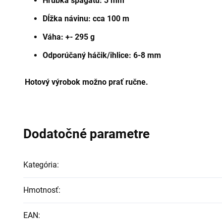
Hrúbka špagátu: 3 mm
Dĺžka návinu: cca 100 m
Váha: +- 295 g
Odporúčaný háčik/ihlice: 6-8 mm
Hotový výrobok možno prať ručne.
Dodatočné parametre
Kategória
:
Hmotnosť
:
EAN
: