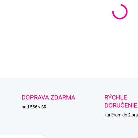
−
Špag
regen
DETAI
O
DOPRAVA ZDARMA
RÝCHLE
DORUČENIE
nad 55€ v SR
kuriérom do 2 pra