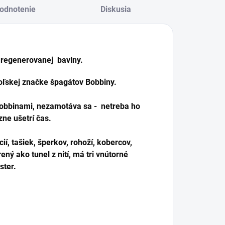
odnotenie
Diskusia
 regenerovanej bavlny.
ľskej značke špagátov Bobbiny.
Bobbinami, nezamotáva sa - netreba ho
ne ušetrí čas.
ií, tašiek, šperkov, rohoží, kobercov,
ený ako tunel z nití, má tri vnútorné
ster.