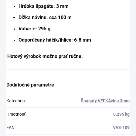
Hrúbka špagátu: 3 mm
Dĺžka návinu: cca 100 m
Váha: +- 295 g
Odporúčaný háčik/ihlice: 6-8 mm
Hotový výrobok možno prať ručne.
Dodatočné parametre
Kategória
:
Špagáty VEĽKÁvlna 3mm
Hmotnosť
:
0.295 kg
EAN
:
VV3-109