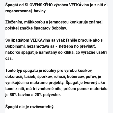
Špagát od SLOVENSKÉHO výrobcu VEĽKÁvlna je z nití z
regenerovanej bavlny.
Zložením, mäkkosťou a jemnosťou konkuruje známej
poľskej značke špagátov Bobbiny.
So špagátom VEĽKÁvlna sa však ľahšie pracuje ako s
Bobbinami, nezamotáva sa - netreba ho previnúť,
nakoľko špagát je namotaný do klbka, čo výrazne ušetrí
čas.
Tento typ špagátu je ideálny pre výrobu košíkov,
dekorácií, tašiek, šperkov, rohoží, kobercov, pufov, je
vynikajúci na makrame projekty. Špagát je tvorený ako
tunel z nití, má tri vnútorné nite, pričom pomer materiálu
je 80% bavlna a 20% polyester.
Špagát nie je rozčesateľný.