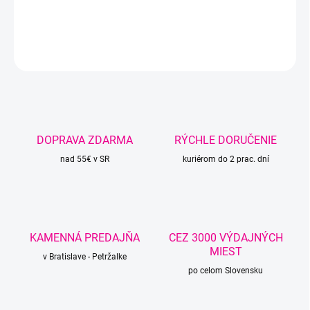
DETAILNÉ INFORMÁCIE
OPÝTAŤ SA
STRÁŽIŤ
DOPRAVA ZDARMA
RÝCHLE DORUČENIE
nad 55€ v SR
kuriérom do 2 prac. dní
KAMENNÁ PREDAJŇA
CEZ 3000 VÝDAJNÝCH
MIEST
v Bratislave - Petržalke
po celom Slovensku