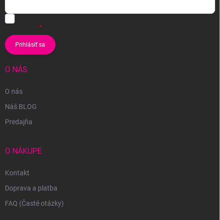
Vložením e-mailu súhlasíte s
podmienkami ochrany osobných
údajov
Prihlásiť sa
O NÁS
O nás
Náš BLOG
Predajňa
O NÁKUPE
Kontakt
Doprava a platba
FAQ (Časté otázky)