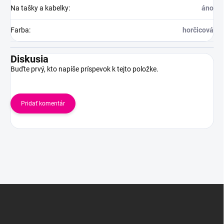
Na tašky a kabelky
:
áno
Farba
:
horčicová
Diskusia
Buďte prvý, kto napíše príspevok k tejto položke.
Pridať komentár
Z
á
p
ä