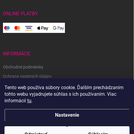
ONLINE PLATBY
INFORMÁCIE
Obchodné podmienky
Ochrana osobných údajov
Reklamačný poriadok
Tento web používa súbory cookie. Ďalším prechádzaním
tohto webu vyjadrujete súhlas s ich používaním. Viac
Odstúpenie od zmluvy
informácií
tu
.
Nastavenie
Copyright 2026
Svetoveklbka.sk
. Všetky práva vyhradené.