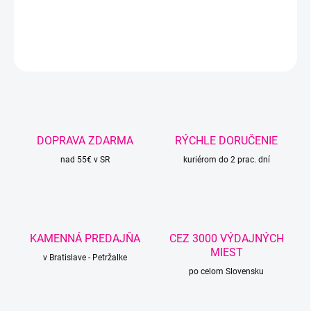
DETAILNÉ INFORMÁCIE
OPÝTAŤ SA
STRÁŽIŤ
DOPRAVA ZDARMA
RÝCHLE DORUČENIE
nad 55€ v SR
kuriérom do 2 prac. dní
KAMENNÁ PREDAJŇA
CEZ 3000 VÝDAJNÝCH
MIEST
v Bratislave - Petržalke
po celom Slovensku