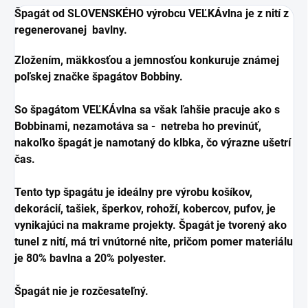
Špagát od SLOVENSKÉHO výrobcu VEĽKÁvlna je z nití z
regenerovanej bavlny.
Zložením, mäkkosťou a jemnosťou konkuruje známej
poľskej značke špagátov Bobbiny.
So špagátom VEĽKÁvlna sa však ľahšie pracuje ako s
Bobbinami, nezamotáva sa - netreba ho previnúť,
nakoľko špagát je namotaný do klbka, čo výrazne ušetrí
čas.
Tento typ špagátu je ideálny pre výrobu košíkov,
dekorácií, tašiek, šperkov, rohoží, kobercov, pufov, je
vynikajúci na makrame projekty. Špagát je tvorený ako
tunel z nití, má tri vnútorné nite, pričom pomer materiálu
je 80% bavlna a 20% polyester.
Špagát nie je rozčesateľný.