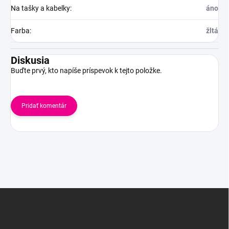
Na tašky a kabelky
:
áno
Farba
:
žltá
Diskusia
Buďte prvý, kto napíše príspevok k tejto položke.
Pridať komentár
Z
á
p
ä