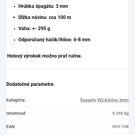
Hrúbka špagátu: 3 mm
Dĺžka návinu: cca 100 m
Váha: +- 295 g
Odporúčaný háčik/ihlice: 6-8 mm
Hotový výrobok možno prať ručne.
Dodatočné parametre
Kategória
:
Špagáty VEĽKÁvlna 3mm
Hmotnosť
:
0.295 kg
EAN
:
VV3-108