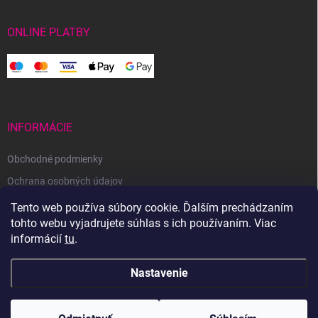
ONLINE PLATBY
INFORMÁCIE
Obchodné podmienky
Ochrana osobných údajov
Reklamačný poriadok
Tento web používa súbory cookie. Ďalším prechádzaním
tohto webu vyjadrujete súhlas s ich používaním. Viac
Odstúpenie od zmluvy
informácií
tu
.
Nastavenie
Copyright 2026
Svetoveklbka.sk
. Všetky práva vyhradené.