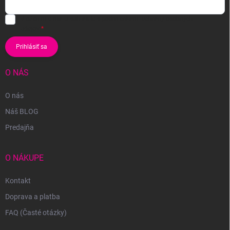
Vložením e-mailu súhlasíte s
podmienkami ochrany osobných
údajov
Prihlásiť sa
O NÁS
O nás
Náš BLOG
Predajňa
O NÁKUPE
Kontakt
Doprava a platba
FAQ (Časté otázky)