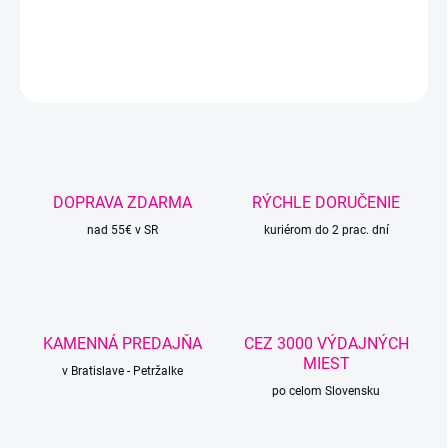
DETAILNÉ INFORMÁCIE
OPÝTAŤ SA
STRÁŽIŤ
DOPRAVA ZDARMA
RÝCHLE DORUČENIE
nad 55€ v SR
kuriérom do 2 prac. dní
KAMENNÁ PREDAJŇA
CEZ 3000 VÝDAJNÝCH
MIEST
v Bratislave - Petržalke
po celom Slovensku