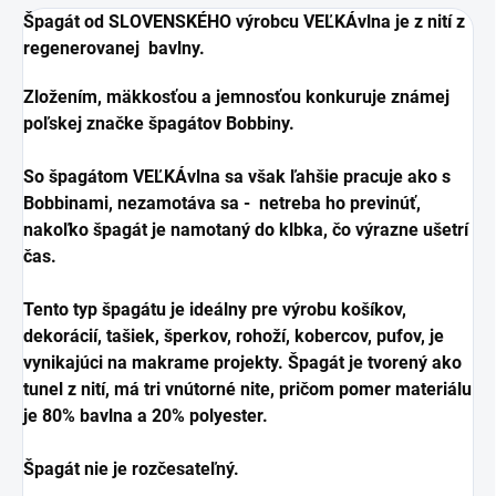
Špagát od SLOVENSKÉHO výrobcu VEĽKÁvlna je z nití z
regenerovanej bavlny.
Zložením, mäkkosťou a jemnosťou konkuruje známej
poľskej značke špagátov Bobbiny.
So špagátom VEĽKÁvlna sa však ľahšie pracuje ako s
Bobbinami, nezamotáva sa - netreba ho previnúť,
nakoľko špagát je namotaný do klbka, čo výrazne ušetrí
čas.
Tento typ špagátu je ideálny pre výrobu košíkov,
dekorácií, tašiek, šperkov, rohoží, kobercov, pufov, je
vynikajúci na makrame projekty. Špagát je tvorený ako
tunel z nití, má tri vnútorné nite, pričom pomer materiálu
je 80% bavlna a 20% polyester.
Špagát nie je rozčesateľný.