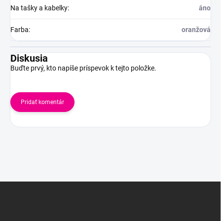
Na tašky a kabelky
:
áno
Farba
:
oranžová
Diskusia
Buďte prvý, kto napíše príspevok k tejto položke.
Pridať komentár
Z
á
p
ä