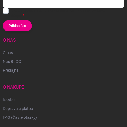
Vložením e-mailu súhlasíte s
podmienkami ochrany osobných
údajov
Prihlásiť sa
O NÁS
O nás
Náš BLOG
Predajňa
O NÁKUPE
Kontakt
Doprava a platba
FAQ (Časté otázky)