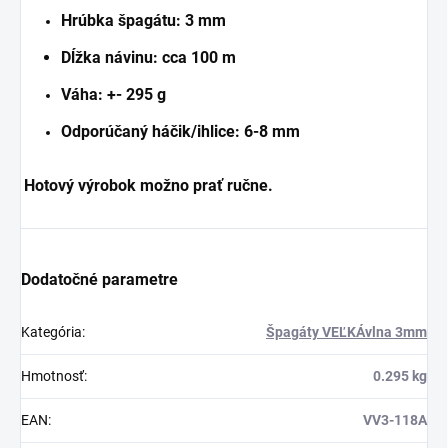
Hrúbka špagátu: 3 mm
Dĺžka návinu: cca 100 m
Váha: +- 295 g
Odporúčaný háčik/ihlice: 6-8 mm
Hotový výrobok možno prať ručne.
Dodatočné parametre
Kategória
:
Špagáty VEĽKÁvlna 3mm
Hmotnosť
:
0.295 kg
EAN
:
VV3-118A