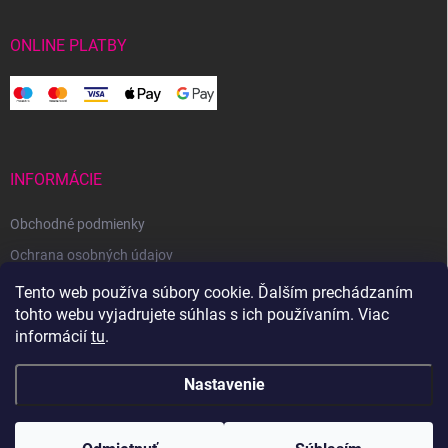
ONLINE PLATBY
INFORMÁCIE
Obchodné podmienky
Ochrana osobných údajov
Reklamačný poriadok
Tento web používa súbory cookie. Ďalším prechádzaním
tohto webu vyjadrujete súhlas s ich používaním. Viac
Odstúpenie od zmluvy
informácií
tu
.
Nastavenie
Copyright 2026
Svetoveklbka.sk
. Všetky práva vyhradené.