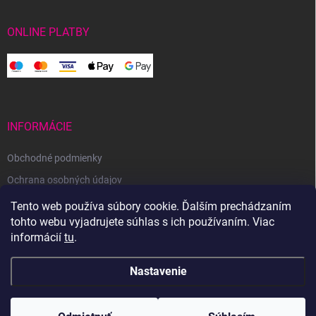
ONLINE PLATBY
INFORMÁCIE
Obchodné podmienky
Ochrana osobných údajov
Reklamačný poriadok
Tento web používa súbory cookie. Ďalším prechádzaním
tohto webu vyjadrujete súhlas s ich používaním. Viac
Odstúpenie od zmluvy
informácií
tu
.
Nastavenie
Copyright 2026
Svetoveklbka.sk
. Všetky práva vyhradené.