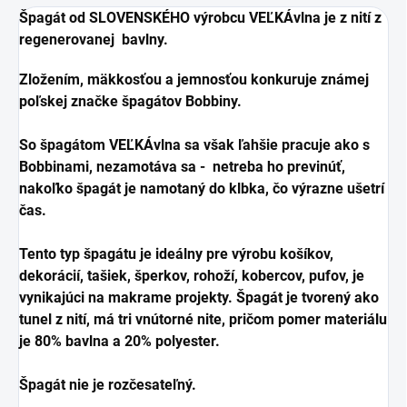
Špagát od SLOVENSKÉHO výrobcu VEĽKÁvlna je z nití z
regenerovanej bavlny.
Zložením, mäkkosťou a jemnosťou konkuruje známej
poľskej značke špagátov Bobbiny.
So špagátom VEĽKÁvlna sa však ľahšie pracuje ako s
Bobbinami, nezamotáva sa - netreba ho previnúť,
nakoľko špagát je namotaný do klbka, čo výrazne ušetrí
čas.
Tento typ špagátu je ideálny pre výrobu košíkov,
dekorácií, tašiek, šperkov, rohoží, kobercov, pufov, je
vynikajúci na makrame projekty. Špagát je tvorený ako
tunel z nití, má tri vnútorné nite, pričom pomer materiálu
je 80% bavlna a 20% polyester.
Špagát nie je rozčesateľný.