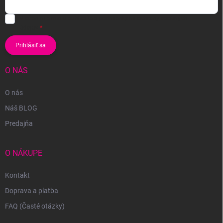
Vložením e-mailu súhlasíte s
podmienkami ochrany osobných
údajov
Prihlásiť sa
O NÁS
O nás
Náš BLOG
Predajňa
O NÁKUPE
Kontakt
Doprava a platba
FAQ (Časté otázky)