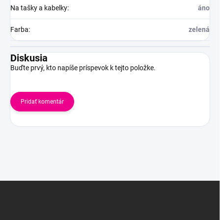
Na tašky a kabelky
:
áno
Farba
:
zelená
Diskusia
Buďte prvý, kto napíše príspevok k tejto položke.
Pridať komentár
Z
á
p
ä