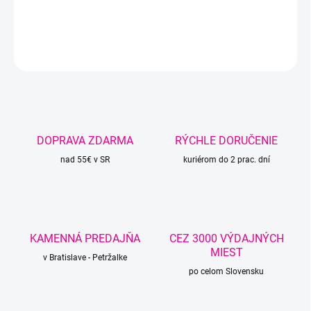
DETAILNÉ INFORMÁCIE
OPÝTAŤ SA
STRÁŽIŤ
DOPRAVA ZDARMA
RÝCHLE DORUČENIE
nad 55€ v SR
kuriérom do 2 prac. dní
KAMENNÁ PREDAJŇA
CEZ 3000 VÝDAJNÝCH
MIEST
v Bratislave - Petržalke
po celom Slovensku