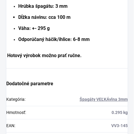
Hrúbka špagátu: 3 mm
Dĺžka návinu: cca 100 m
Váha: +- 295 g
Odporúčaný háčik/ihlice: 6-8 mm
Hotový výrobok možno prať ručne.
Dodatočné parametre
Kategória
:
Špagáty VEĽKÁvlna 3mm
Hmotnosť
:
0.295 kg
EAN
:
VV3-145