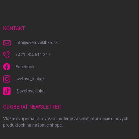
á
p
ä
t
i
KONTAKT
e
info
@
svetoveklbka.sk
+421 904 611 317
Facebook
svetove_klbka/
@svetoveklbka
ODOBERAŤ NEWSLETTER
Vložte svoj e-mail a my Vám budeme zasielať informácie o nových
produktoch na našom e-shope.