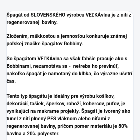
Špagát od SLOVENSKÉHO výrobcu VEĽKÁvlna je z nití z
regenerovanej bavlny.
Zložením, mäkkosťou a jemnosťou konkuruje známej
poľskej značke špagátov Bobbiny.
So špagátom VEĽKÁvlna sa však ľahšie pracuje ako s
Bobbinami, nezamotáva sa - netreba ho previnúť,
nakoľko špagát je namotaný do klbka, čo výrazne ušetrí
čas.
Tento typ špagátu je ideálny pre výrobu košíkov,
dekorácií, tašiek, šperkov, rohoží, kobercov, pufov, je
vynikajúci na makrame projekty. Špagát je tvorený ako
tunel z nití plnený PES vláknom alebo niťami z
regenerovanej bavlny, pričom pomer materiálu je 80%
bavlna a 20% polyester.