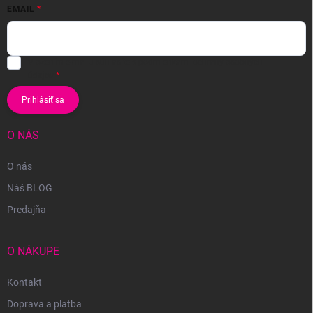
EMAIL
Vložením e-mailu súhlasíte s
podmienkami ochrany osobných
údajov
Prihlásiť sa
O NÁS
O nás
Náš BLOG
Predajňa
O NÁKUPE
Kontakt
Doprava a platba