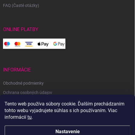
FAQ (Časté otázky)
ONLINE PLATBY
INFORMÁCIE
Obchodné podmienky
Ochrana osobných údajov
Reklamačný poriadok
Tento web používa súbory cookie. Ďalším prechádzaním
tohto webu vyjadrujete súhlas s ich používaním. Viac
Odstúpenie od zmluvy
informácií
tu
.
Nastavenie