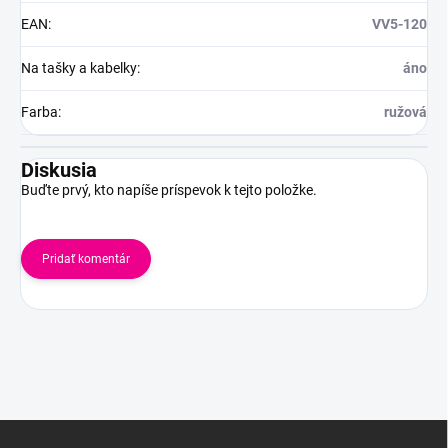
EAN
:
VV5-120
Na tašky a kabelky
:
áno
Farba
:
ružová
Diskusia
Buďte prvý, kto napíše príspevok k tejto položke.
Pridať komentár
Z