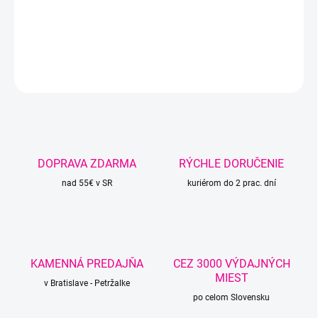
Špagát od SLOVENSKÉHO výrobcu VEĽKÁvlna z
regenerovanej bavlny.
DETAILNÉ INFORMÁCIE
OPÝTAŤ SA
STRÁŽIŤ
DOPRAVA ZDARMA
RÝCHLE DORUČENIE
nad 55€ v SR
kuriérom do 2 prac. dní
KAMENNÁ PREDAJŇA
CEZ 3000 VÝDAJNÝCH
MIEST
v Bratislave - Petržalke
po celom Slovensku