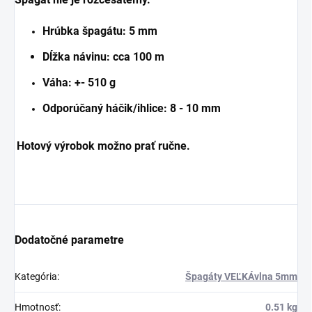
Hrúbka špagátu: 5 mm
Dĺžka návinu: cca 100 m
Váha: +- 510 g
Odporúčaný háčik/ihlice: 8 - 10 mm
Hotový výrobok možno prať ručne.
Dodatočné parametre
Kategória
:
Špagáty VEĽKÁvlna 5mm
Hmotnosť
:
0.51 kg