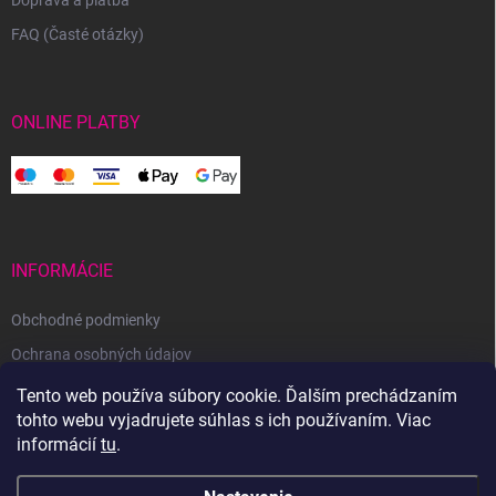
Doprava a platba
FAQ (Časté otázky)
ONLINE PLATBY
INFORMÁCIE
Obchodné podmienky
Ochrana osobných údajov
Reklamačný poriadok
Tento web používa súbory cookie. Ďalším prechádzaním
tohto webu vyjadrujete súhlas s ich používaním. Viac
Odstúpenie od zmluvy
informácií
tu
.