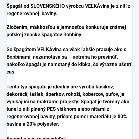
Špagát od SLOVENSKÉHO výrobcu VEĽKÁvlna je z nití z
regenerovanej bavlny.
Zložením, mäkkosťou a jemnosťou konkuruje známej
poľskej značke špagátov Bobbiny.
So špagátom VEĽKÁvlna sa však ľahšie pracuje ako s
Bobbinami, nezamotáva sa - netreba ho previnúť,
nakoľko špagát je namotaný do klbka, čo výrazne ušetrí
čas.
Tento typ špagátu je ideálny pre výrobu košíkov,
dekorácií, tašiek, šperkov, rohoží, kobercov, pufov, je
vynikajúci na makrame projekty. Špagát je tvorený ako
tunel z nití plnený PES vláknom alebo niťami z
regenerovanej bavlny, pričom pomer materiálu je 80%
bavlna a 20% polyester.
Špagát nie je rozčesateľný.