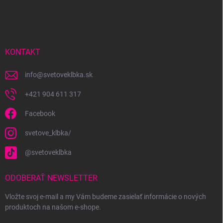
á
p
ä
t
i
KONTAKT
e
info
@
svetoveklbka.sk
+421 904 611 317
Facebook
svetove_klbka/
@svetoveklbka
ODOBERAŤ NEWSLETTER
Vložte svoj e-mail a my Vám budeme zasielať informácie o nových
produktoch na našom e-shope.