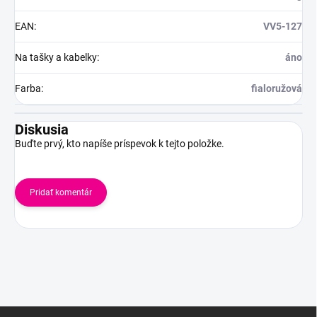
EAN
:
VV5-127
Na tašky a kabelky
:
áno
Farba
:
fialoružová
Diskusia
Buďte prvý, kto napíše príspevok k tejto položke.
Pridať komentár
Z