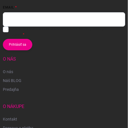
EMAIL
Vložením e-mailu súhlasíte s
podmienkami ochrany osobných
údajov
Prihlásiť sa
O NÁS
O nás
Náš BLOG
Predajňa
O NÁKUPE
Kontakt