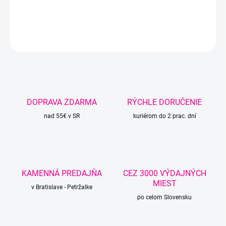
DETAILNÉ INFORMÁCIE
OPÝTAŤ SA
STRÁŽIŤ
DOPRAVA ZDARMA
RÝCHLE DORUČENIE
nad 55€ v SR
kuriérom do 2 prac. dní
KAMENNÁ PREDAJŇA
CEZ 3000 VÝDAJNÝCH
MIEST
v Bratislave - Petržalke
po celom Slovensku