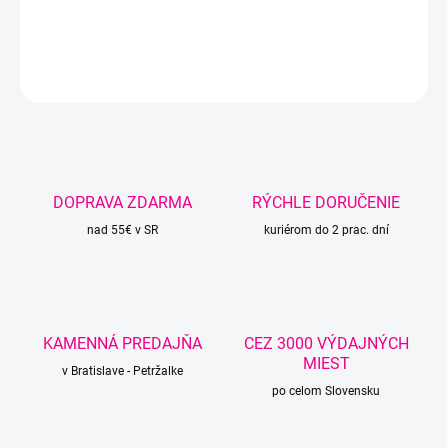
DETAILNÉ INFORMÁCIE
OPÝTAŤ SA
STRÁŽIŤ
DOPRAVA ZDARMA
RÝCHLE DORUČENIE
nad 55€ v SR
kuriérom do 2 prac. dní
KAMENNÁ PREDAJŇA
CEZ 3000 VÝDAJNÝCH
MIEST
v Bratislave - Petržalke
po celom Slovensku