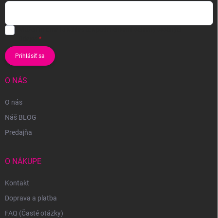
Vložením e-mailu súhlasíte s
podmienkami ochrany osobných
údajov
Prihlásiť sa
O NÁS
O nás
Náš BLOG
Predajňa
O NÁKUPE
Kontakt
Doprava a platba
FAQ (Časté otázky)