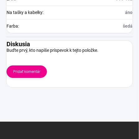
Na tašky a kabelky
:
áno
Farba
:
šedá
Diskusia
Buďte prvý, kto napíše príspevok k tejto položke.
Pridať komentár
Z
á
p