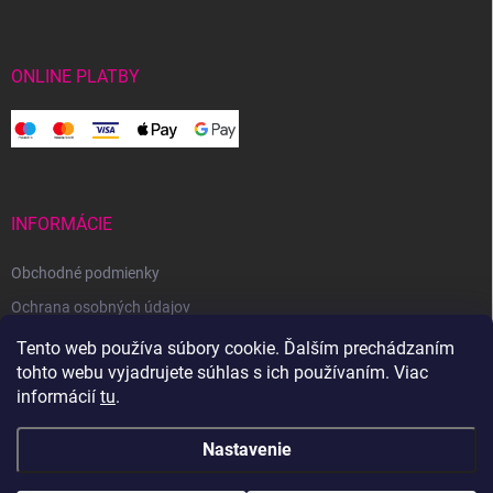
ONLINE PLATBY
INFORMÁCIE
Obchodné podmienky
Ochrana osobných údajov
Reklamačný poriadok
Tento web používa súbory cookie. Ďalším prechádzaním
tohto webu vyjadrujete súhlas s ich používaním. Viac
Odstúpenie od zmluvy
informácií
tu
.
Nastavenie