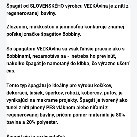
Špagát od SLOVENSKÉHO výrobcu VEĽKÁvlna je z nití z
regenerovanej bavlny.
Zložením, mäkkosťou a jemnosťou konkuruje známej
poľskej značke špagátov Bobbiny.
So špagátom VEĽKÁvlna sa však ľahšie pracuje ako s
Bobbinami, nezamotáva sa - netreba ho previnúť,
nakoľko špagát je namotaný do klbka, čo výrazne ušetrí
čas.
Tento typ špagátu je ideálny pre výrobu košíkov,
dekorácií, tašiek, šperkov, rohoží, kobercov, pufov, je
vynikajúci na makrame projekty. Špagát je tvorený ako
tunel z nití plnený PES vláknom alebo niťami z
regenerovanej bavlny, pričom pomer materiálu je 80%
bavlna a 20% polyester.
Špagát nie je rozčesateľný.