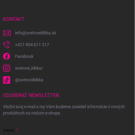
ä
t
i
KONTAKT
e
info
@
svetoveklbka.sk
+421 904 611 317
Facebook
svetove_klbka/
@svetoveklbka
ODOBERAŤ NEWSLETTER
Vložte svoj e-mail a my Vám budeme zasielať informácie o nových
produktoch na našom e-shope.
EMAIL