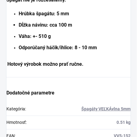
Hrúbka špagátu: 5 mm
Dĺžka návinu: cca 100 m
Váha: +- 510 g
Odporúčaný háčik/ihlice: 8 - 10 mm
Hotový výrobok možno prať ručne.
Dodatočné parametre
Kategória
:
Špagáty VEĽKÁvlna 5mm
Hmotnosť
:
0.51 kg
EAN
:
VV5-152