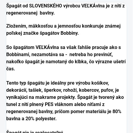
Špagát od SLOVENSKÉHO výrobcu VEĽKÁvlna je z nití z
regenerovanej bavlny.
Zložením, mäkkosťou a jemnosťou konkuruje známej
poľskej značke špagátov Bobbiny.
So špagátom VEĽKÁvlna sa však ľahšie pracuje ako s
Bobbinami, nezamotáva sa - netreba ho previnúť,
nakoľko špagát je namotaný do klbka, čo výrazne ušetrí
čas.
Tento typ špagátu je ideálny pre výrobu košíkov,
dekorácií, tašiek, šperkov, rohoží, kobercov, pufov, je
vynikajúci na makrame projekty. Špagát je tvorený ako
tunel z nití plnený PES vláknom alebo niťami z
regenerovanej bavlny, pričom pomer materiálu je 80%
bavlna a 20% polyester.
Špagát nie je rozčesateľný.