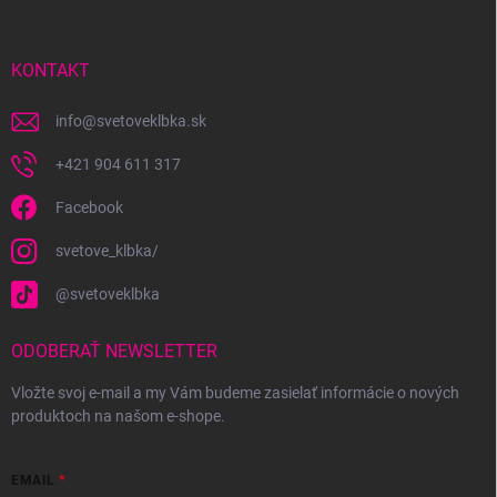
ä
t
i
KONTAKT
e
info
@
svetoveklbka.sk
+421 904 611 317
Facebook
svetove_klbka/
@svetoveklbka
ODOBERAŤ NEWSLETTER
Vložte svoj e-mail a my Vám budeme zasielať informácie o nových
produktoch na našom e-shope.
EMAIL