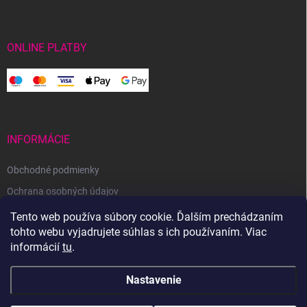
ONLINE PLATBY
INFORMÁCIE
Obchodné podmienky
Ochrana osobných údajov
Reklamačný poriadok
Tento web používa súbory cookie. Ďalším prechádzaním
tohto webu vyjadrujete súhlas s ich používaním. Viac
Odstúpenie od zmluvy
informácií
tu
.
Nastavenie