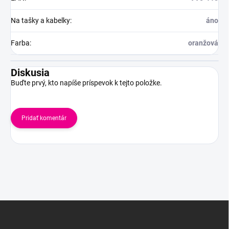
Na tašky a kabelky
:
áno
Farba
:
oranžová
Diskusia
Buďte prvý, kto napíše príspevok k tejto položke.
Pridať komentár
Z
á
p