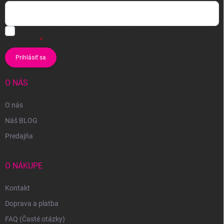
Vložením e-mailu súhlasíte s
podmienkami ochrany osobných
údajov
Prihlásiť sa
O NÁS
O nás
Náš BLOG
Predajňa
O NÁKUPE
Kontakt
Doprava a platba
FAQ (Časté otázky)