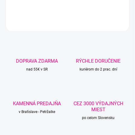
DETAILNÉ INFORMÁCIE
OPÝTAŤ SA
STRÁŽIŤ
DOPRAVA ZDARMA
RÝCHLE DORUČENIE
nad 55€ v SR
kuriérom do 2 prac. dní
KAMENNÁ PREDAJŇA
CEZ 3000 VÝDAJNÝCH
MIEST
v Bratislave - Petržalke
po celom Slovensku