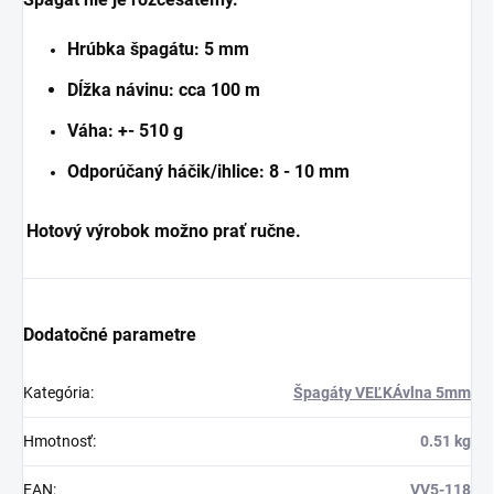
Hrúbka špagátu: 5 mm
Dĺžka návinu: cca 100 m
Váha: +- 510 g
Odporúčaný háčik/ihlice: 8 - 10 mm
Hotový výrobok možno prať ručne.
Dodatočné parametre
Kategória
:
Špagáty VEĽKÁvlna 5mm
Hmotnosť
:
0.51 kg
EAN
:
VV5-118