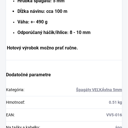
Hrúbka špagátu: 5 mm
Dĺžka návinu: cca 100 m
Váha: +- 490 g
Odporúčaný háčik/ihlice: 8 - 10 mm
Hotový výrobok možno prať ručne.
Dodatočné parametre
Kategória
:
Špagáty VEĽKÁvlna 5mm
Hmotnosť
:
0.51 kg
EAN
:
VV5-016
Na tašky a kabelky
:
áno