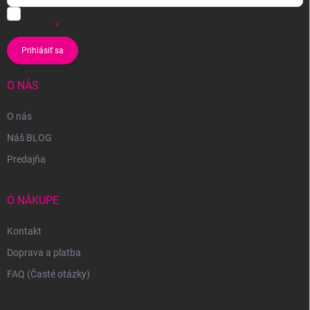
Vložením e-mailu súhlasíte s
podmienkami ochrany osobných
údajov
Prihlásiť sa
O NÁS
O nás
Náš BLOG
Predajňa
O NÁKUPE
Kontakt
Doprava a platba
FAQ (Časté otázky)