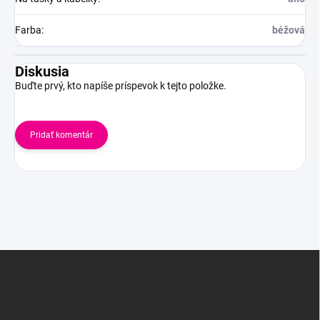
Farba
:
béžová
Diskusia
Buďte prvý, kto napíše príspevok k tejto položke.
Pridať komentár
Z
á
p
ä