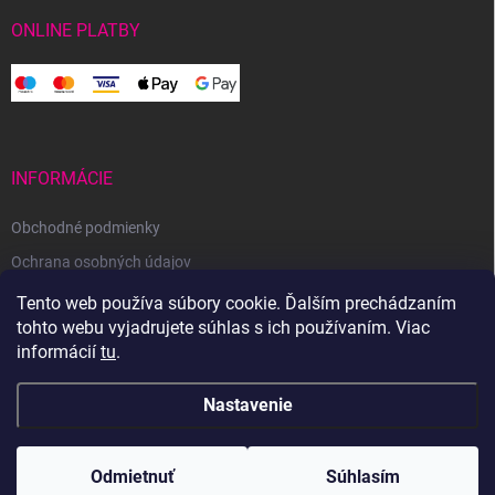
ONLINE PLATBY
INFORMÁCIE
Obchodné podmienky
Ochrana osobných údajov
Reklamačný poriadok
Tento web používa súbory cookie. Ďalším prechádzaním
tohto webu vyjadrujete súhlas s ich používaním. Viac
Odstúpenie od zmluvy
informácií
tu
.
Nastavenie
Copyright 2026
Svetoveklbka.sk
. Všetky práva vyhradené.
Odmietnuť
Súhlasím