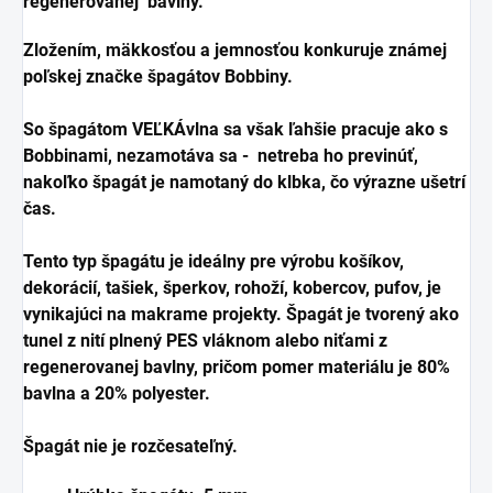
regenerovanej bavlny.
Zložením, mäkkosťou a jemnosťou konkuruje známej
poľskej značke špagátov Bobbiny.
So špagátom VEĽKÁvlna sa však ľahšie pracuje ako s
Bobbinami, nezamotáva sa - netreba ho previnúť,
nakoľko špagát je namotaný do klbka, čo výrazne ušetrí
čas.
Tento typ špagátu je ideálny pre výrobu košíkov,
dekorácií, tašiek, šperkov, rohoží, kobercov, pufov, je
vynikajúci na makrame projekty. Špagát je tvorený ako
tunel z nití plnený PES vláknom alebo niťami z
regenerovanej bavlny, pričom pomer materiálu je 80%
bavlna a 20% polyester.
Špagát nie je rozčesateľný.