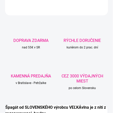
OPÝTAŤ SA
STRÁŽIŤ
DOPRAVA ZDARMA
RÝCHLE DORUČENIE
nad 55€ v SR
kuriérom do 2 prac. dní
KAMENNÁ PREDAJŇA
CEZ 3000 VÝDAJNÝCH
MIEST
v Bratislave - Petržalke
po celom Slovensku
Špagát od SLOVENSKÉHO výrobcu VEĽKÁvlna je z nití z