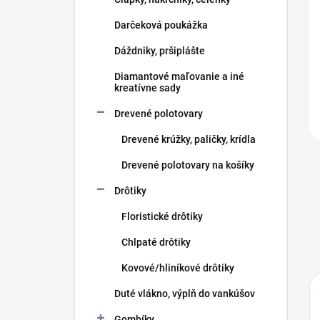
e
l
Darčeková poukážka
Dáždniky, pršiplášte
Diamantové maľovanie a iné
kreatívne sady
Drevené polotovary
Drevené krúžky, paličky, krídla
Drevené polotovary na košíky
Drôtiky
Floristické drôtiky
Chlpaté drôtiky
Kovové/hliníkové drôtiky
Duté vlákno, výplň do vankúšov
Gombíky