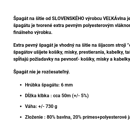
Špagát na šitie od SLOVENSKÉHO výrobcu VEĽKÁvlna je z
špagátu je tvorené extra pevným polyesterovým vlákno
finálneho výrobku.
Extra pevný špagát je vhodný na šitie na šijacom stroji
špagátov ušijete košíky, misky, prestierania, kabelky, t
spĺňajú požiadavky na pevnosť- košíky, misky a kabelky 
Špagát nie je rozčesateľný.
Hrúbka špagátu: 6 mm
Dĺžka klbka : cca 50m (+/- 5%)
Váha: +/- 730 g
Zloženie : 80% bavlna, 20% prímes+polyesterové j