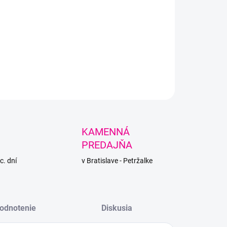
át na šitie od SLOVENSKÉHO výrobcu VEĽKÁvlna z
lovanej bavlny a polyesterového vlákna.
R JE NA OBJEDNÁVKU - DODACIA LEHOTA 4-5
OVNÝCH DNÍ.
LNÉ INFORMÁCIE
PÝTAŤ SA
STRÁŽIŤ
KAMENNÁ
PREDAJŇA
c. dní
v Bratislave - Petržalke
odnotenie
Diskusia