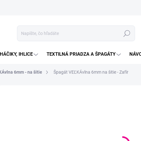
Hľadať
HÁČIKY, IHLICE
TEXTILNÁ PRIADZA A ŠPAGÁTY
NÁVO
Ávlna 6mm - na šitie
Špagát VEĽKÁvlna 6mm na šitie - Zafír
Neohodnotené
Podrobnosti hodnotenia
ZNAČKA:
VELKAVLNA
€1
Jedno
SKLA
cena:
MOŽN
DORU