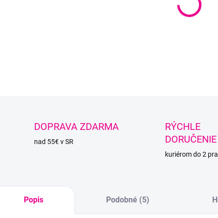
Špag
recyk
TOVA
PRAC
DETAI
O
DOPRAVA ZDARMA
RÝCHLE
DORUČENIE
nad 55€ v SR
kuriérom do 2 pra
Popis
Podobné (5)
H