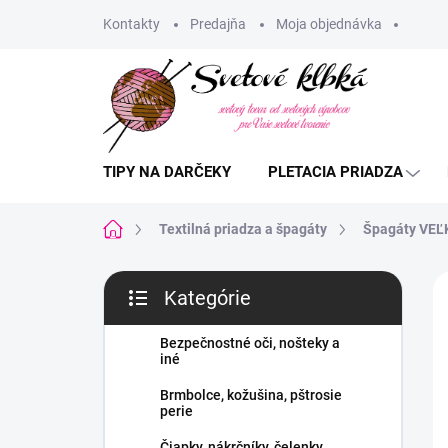
Prejsť
Kontakty
Predajňa
Moja objednávka
na
obsah
TIPY NA DARČEKY
PLETACIA PRIADZA
Domov
Textilná priadza a špagáty
Špagáty VEĽK
B
Kategórie
o
Preskočiť
č
kategórie
n
Bezpečnostné oči, nošteky a
iné
ý
p
Brmbolce, kožušina, pštrosie
a
perie
n
Čiapky, nákrčníky, čelenky