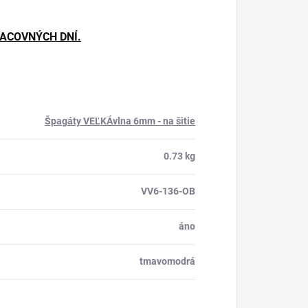
RACOVNÝCH DNÍ.
Špagáty VEĽKÁvlna 6mm - na šitie
0.73 kg
VV6-136-OB
áno
tmavomodrá