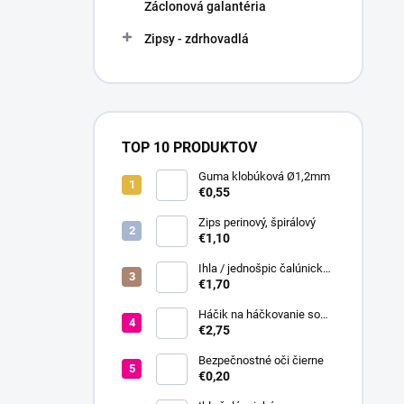
Záclonová galantéria
Zipsy - zdrhovadlá
TOP 10 PRODUKTOV
Guma klobúková Ø1,2mm
€0,55
Zips perinový, špirálový
€1,10
Ihla / jednošpic čalúnická
20 cm
€1,70
Háčik na háčkovanie so
silikónovou rukoväťou veľ.
€2,75
2,5-6
Bezpečnostné oči čierne
€0,20