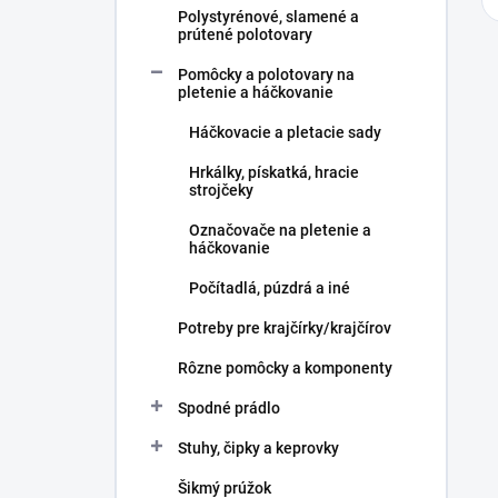
Polystyrénové, slamené a
prútené polotovary
Pomôcky a polotovary na
pletenie a háčkovanie
Háčkovacie a pletacie sady
Hrkálky, pískatká, hracie
strojčeky
Označovače na pletenie a
háčkovanie
Počítadlá, púzdrá a iné
Potreby pre krajčírky/krajčírov
Rôzne pomôcky a komponenty
Spodné prádlo
Stuhy, čipky a keprovky
Šikmý prúžok