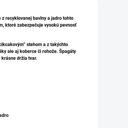
 recyklovanej bavlny a jadro tohto
m, ktoré zabezpečuje vysokú pevnosť
 “cikcakovým” stehom a z takýchto
ašky ale aj koberce či rohože. Špagáty
krásne držia tvar.
adro