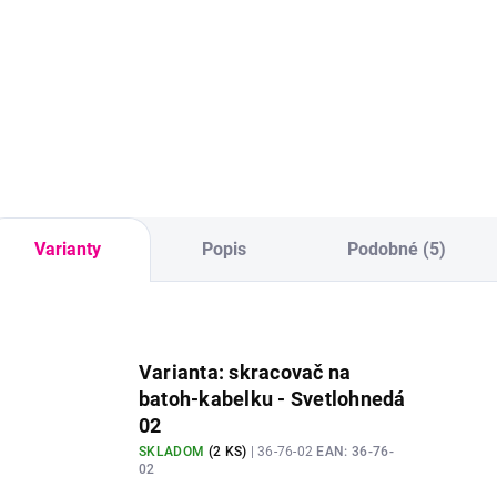
na tašky s cvokom
na zapínanie.
Varianty
Popis
Podobné (5)
Varianta: skracovač na
batoh-kabelku - Svetlohnedá
02
SKLADOM
(
2 KS
)
| 36-76-02
EAN:
36-76-
02