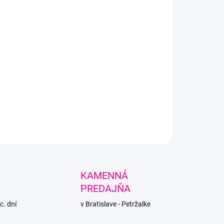
LNÉ INFORMÁCIE
PÝTAŤ SA
STRÁŽIŤ
KAMENNÁ
PREDAJŇA
c. dní
v Bratislave - Petržalke