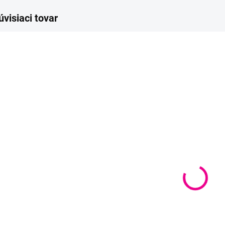
úvisiaci tovar
SKLADOM
SKLADOM
(
2 KS
)
(
2 PÁR
)
Popruh na
Rúčky na tašky
batoh
s cvokom -
šírka 16mm
€8,70
€7,90
Detail
Detail
Popruh na batoh z
ekokože.
Rúčky 16 mm široké