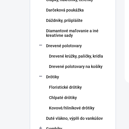
e
l
Darčeková poukážka
Dáždniky, pršiplášte
Diamantové maľovanie a iné
kreatívne sady
Drevené polotovary
Drevené krúžky, paličky, krídla
Drevené polotovary na košíky
Drôtiky
Floristické drôtiky
Chlpaté drôtiky
Kovové/hliníkové drôtiky
Duté vlákno, výplň do vankúšov
Gombíky