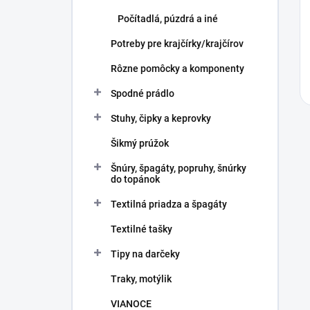
Počítadlá, púzdrá a iné
Potreby pre krajčírky/krajčírov
Rôzne pomôcky a komponenty
Spodné prádlo
Stuhy, čipky a keprovky
Šikmý prúžok
Šnúry, špagáty, popruhy, šnúrky
do topánok
Textilná priadza a špagáty
Textilné tašky
Tipy na darčeky
Traky, motýlik
VIANOCE