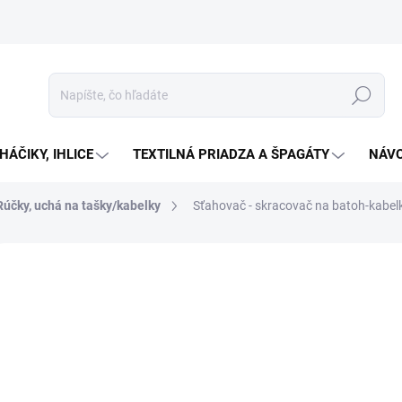
Hľadať
HÁČIKY, IHLICE
TEXTILNÁ PRIADZA A ŠPAGÁTY
NÁVO
Rúčky, uchá na tašky/kabelky
Sťahovač - skracovač na batoh-kabel
Neohodnotené
Podrobnosti hodnotenia
€5
Jedno
Zv
cena:
Sťahov
celom