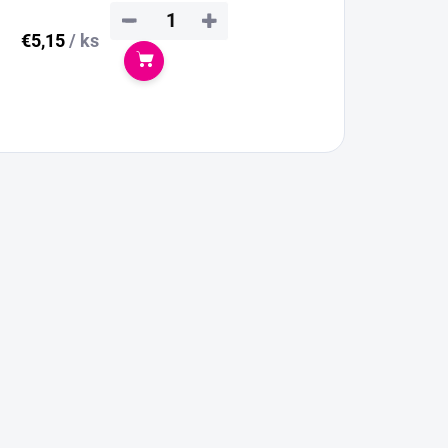
−
+
€5,15
/ ks
Do košíka