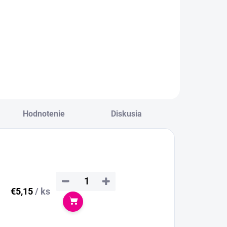
Hodnotenie
Diskusia
−
+
€5,15
/ ks
Do košíka