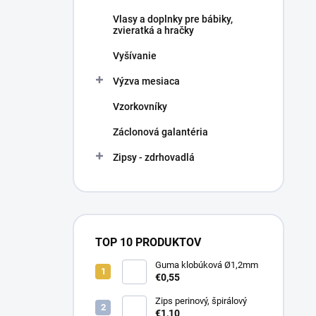
Vlasy a doplnky pre bábiky,
zvieratká a hračky
Vyšívanie
Výzva mesiaca
Vzorkovníky
Záclonová galantéria
Zipsy - zdrhovadlá
TOP 10 PRODUKTOV
Guma klobúková Ø1,2mm
€0,55
Zips perinový, špirálový
€1,10