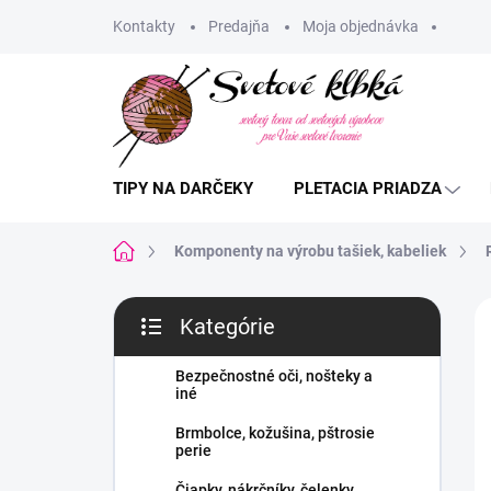
Prejsť
Kontakty
Predajňa
Moja objednávka
na
obsah
TIPY NA DARČEKY
PLETACIA PRIADZA
Domov
Komponenty na výrobu tašiek, kabeliek
B
Kategórie
o
Preskočiť
č
kategórie
n
Bezpečnostné oči, nošteky a
iné
ý
p
Brmbolce, kožušina, pštrosie
a
perie
n
Čiapky, nákrčníky, čelenky