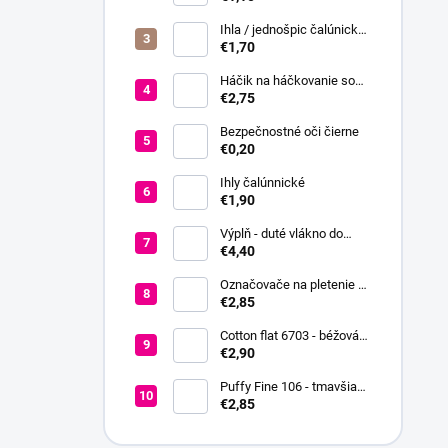
Ihla / jednošpic čalúnická
20 cm
€1,70
Háčik na háčkovanie so
silikónovou rukoväťou veľ.
€2,75
2,5-6
Bezpečnostné oči čierne
€0,20
Ihly čalúnnické
€1,90
Výplň - duté vlákno do
hračiek a vankúšov
€4,40
Označovače na pletenie a
háčkovanie + koncovka +
€2,85
ihla
Cotton flat 6703 - béžová
svetlá
€2,90
Puffy Fine 106 - tmavšia
červená
€2,85