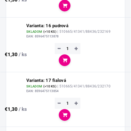
Do košíka
Varianta: 16 pudrová
| 510665/41341/88436/232169
SKLADOM
(
>10 KS
)
EAN:
8596475113878
−
+
€1,30
/ ks
Do košíka
Varianta: 17 fialová
| 510665/41341/88436/232170
SKLADOM
(
>10 KS
)
EAN:
8596475113854
−
+
€1,30
/ ks
Do košíka