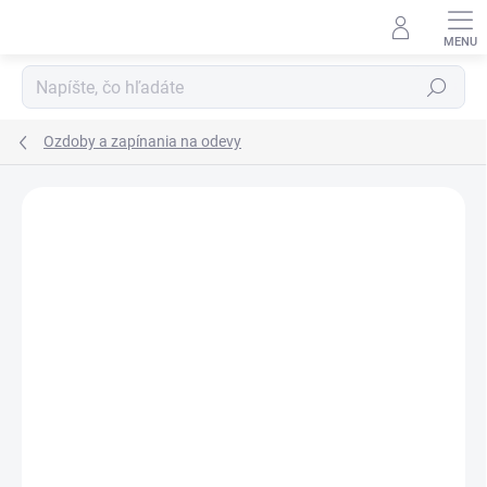
Prejsť
na
obsah
Hľadať
Ozdoby a zapínania na odevy
Podrobnosti hodnotenia
Neohodnotené