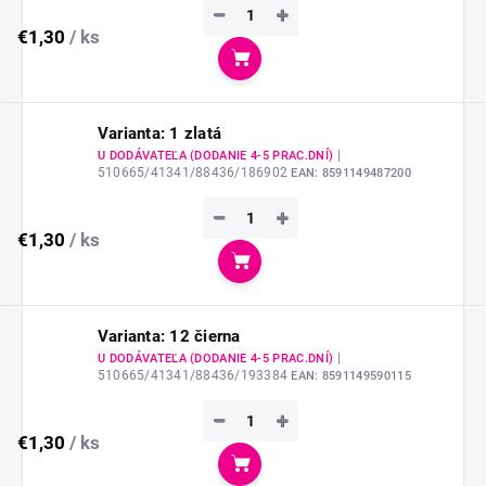
−
+
€1,30
/ ks
Do košíka
Varianta: 1 zlatá
|
U DODÁVATEĽA (DODANIE 4-5 PRAC.DNÍ)
510665/41341/88436/186902
EAN:
8591149487200
−
+
€1,30
/ ks
Do košíka
Varianta: 12 čierna
|
U DODÁVATEĽA (DODANIE 4-5 PRAC.DNÍ)
510665/41341/88436/193384
EAN:
8591149590115
−
+
€1,30
/ ks
Do košíka