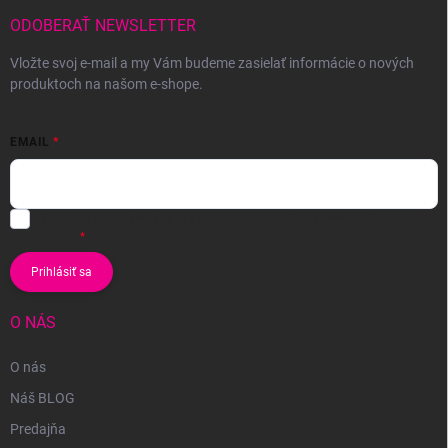
ODOBERAŤ NEWSLETTER
Vložte svoj e-mail a my Vám budeme zasielať informácie o nových
produktoch na našom e-shope.
EMAIL
Vložením e-mailu súhlasíte s
podmienkami ochrany osobných
údajov
Prihlásiť sa
O NÁS
O nás
Náš BLOG
Predajňa