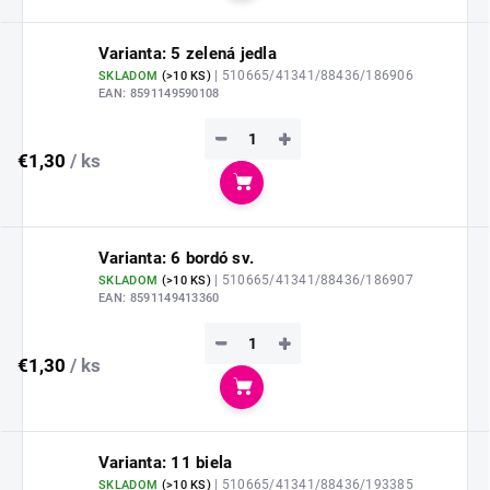
Varianta: 5 zelená jedla
| 510665/41341/88436/186906
SKLADOM
(
>10 KS
)
EAN:
8591149590108
−
+
€1,30
/ ks
Do košíka
Varianta: 6 bordó sv.
| 510665/41341/88436/186907
SKLADOM
(
>10 KS
)
EAN:
8591149413360
−
+
€1,30
/ ks
Do košíka
Varianta: 11 biela
| 510665/41341/88436/193385
SKLADOM
(
>10 KS
)