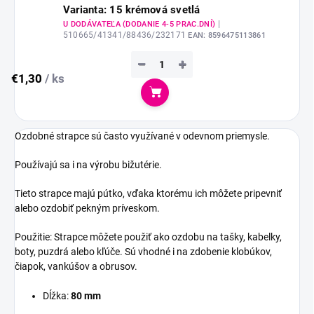
Varianta: 15 krémová svetlá
|
U DODÁVATEĽA (DODANIE 4-5 PRAC.DNÍ)
510665/41341/88436/232171
EAN:
8596475113861
−
+
€1,30
/ ks
Do košíka
Ozdobné strapce sú často využívané v odevnom priemysle.
Používajú sa i na výrobu bižutérie.
Tieto strapce majú pútko, vďaka ktorému ich môžete pripevniť
alebo ozdobiť pekným príveskom.
Použitie: Strapce môžete použiť ako ozdobu na tašky, kabelky,
boty, puzdrá alebo kľúče. Sú vhodné i na zdobenie klobúkov,
čiapok, vankúšov a obrusov.
Dĺžka:
80 mm