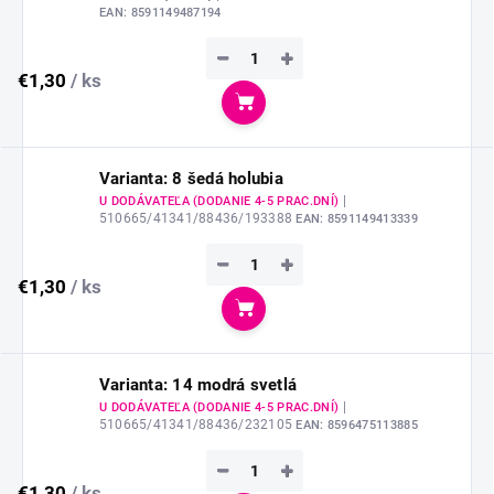
EAN:
8591149487194
−
+
€1,30
/ ks
Do košíka
Varianta: 8 šedá holubia
|
U DODÁVATEĽA (DODANIE 4-5 PRAC.DNÍ)
510665/41341/88436/193388
EAN:
8591149413339
−
+
€1,30
/ ks
Do košíka
Varianta: 14 modrá svetlá
|
U DODÁVATEĽA (DODANIE 4-5 PRAC.DNÍ)
510665/41341/88436/232105
EAN:
8596475113885
−
+
€1,30
/ ks