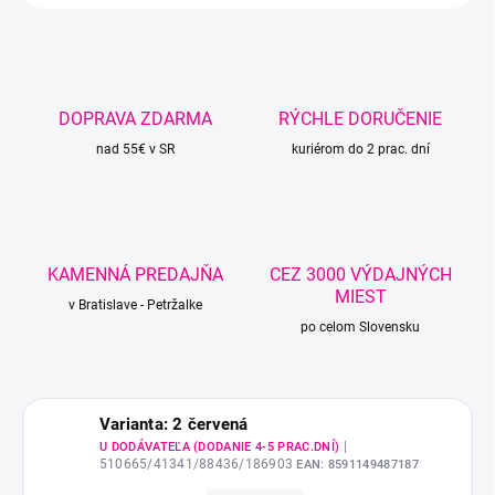
DOPRAVA ZDARMA
RÝCHLE DORUČENIE
nad 55€ v SR
kuriérom do 2 prac. dní
KAMENNÁ PREDAJŇA
CEZ 3000 VÝDAJNÝCH
MIEST
v Bratislave - Petržalke
po celom Slovensku
Varianta: 2 červená
|
U DODÁVATEĽA (DODANIE 4-5 PRAC.DNÍ)
510665/41341/88436/186903
EAN:
8591149487187