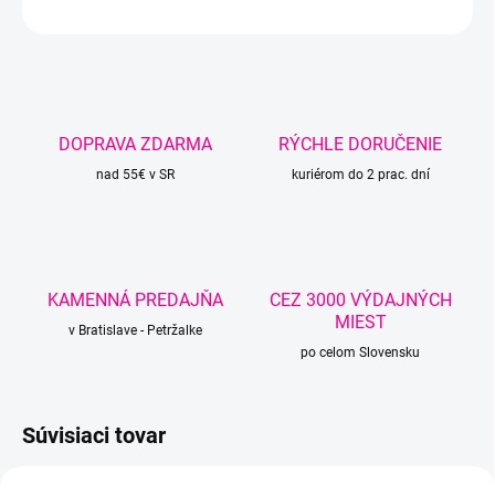
OPÝTAŤ SA
STRÁŽIŤ
DOPRAVA ZDARMA
RÝCHLE DORUČENIE
nad 55€ v SR
kuriérom do 2 prac. dní
KAMENNÁ PREDAJŇA
CEZ 3000 VÝDAJNÝCH
MIEST
v Bratislave - Petržalke
po celom Slovensku
Súvisiaci tovar