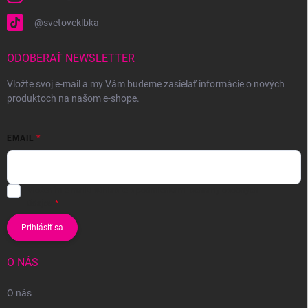
@svetoveklbka
ODOBERAŤ NEWSLETTER
Vložte svoj e-mail a my Vám budeme zasielať informácie o nových
produktoch na našom e-shope.
EMAIL
Vložením e-mailu súhlasíte s
podmienkami ochrany osobných
údajov
Prihlásiť sa
O NÁS
O nás