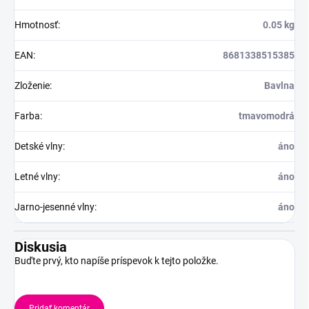
Hmotnosť
:
0.05 kg
EAN
:
8681338515385
Zloženie
:
Bavlna
Farba
:
tmavomodrá
Detské vlny
:
áno
Letné vlny
:
áno
Jarno-jesenné vlny
:
áno
Diskusia
Buďte prvý, kto napíše príspevok k tejto položke.
Pridať komentár