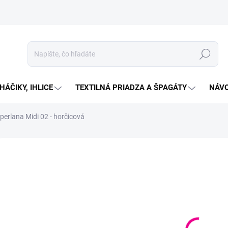
Hľadať
HÁČIKY, IHLICE
TEXTILNÁ PRIADZA A ŠPAGÁTY
NÁVO
perlana Midi 02 - horčicová
Neohodnotené
Podrobnosti hodnotenia
ZNAČKA:
ALIZE
€2
Jedno
VYP
cena:
MOŽN
DORU