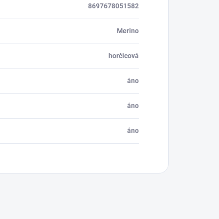
8697678051582
Merino
horčicová
áno
áno
áno