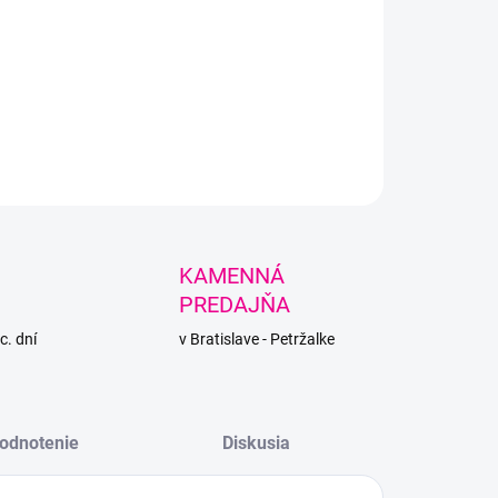
ana Midi od Alize - stredne hrubá priadza s prímesou ovčej vlny
 na zimné projekty.
LNÉ INFORMÁCIE
PÝTAŤ SA
STRÁŽIŤ
KAMENNÁ
PREDAJŇA
c. dní
v Bratislave - Petržalke
odnotenie
Diskusia