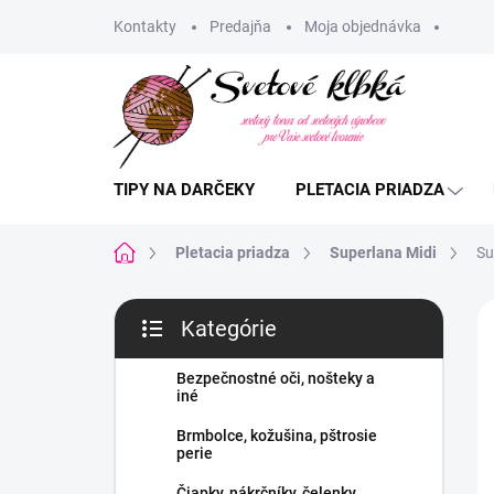
Prejsť
Kontakty
Predajňa
Moja objednávka
na
obsah
TIPY NA DARČEKY
PLETACIA PRIADZA
Domov
Pletacia priadza
Superlana Midi
Su
B
Kategórie
o
Preskočiť
č
kategórie
n
Bezpečnostné oči, nošteky a
iné
ý
p
Brmbolce, kožušina, pštrosie
a
perie
n
Čiapky, nákrčníky, čelenky