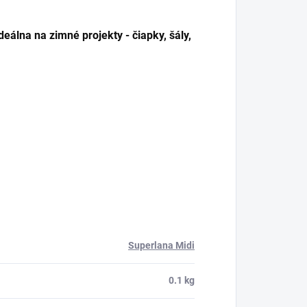
eálna na zimné projekty - čiapky, šály,
Superlana Midi
0.1 kg