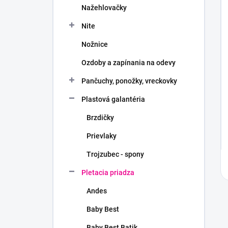
Nažehlovačky
Nite
Nožnice
Ozdoby a zapínania na odevy
Pančuchy, ponožky, vreckovky
Plastová galantéria
Brzdičky
Prievlaky
Trojzubec - spony
Pletacia priadza
Andes
Baby Best
Baby Best Batik