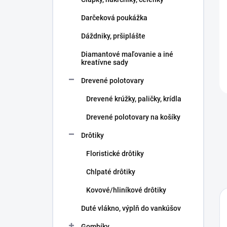
e
l
Darčeková poukážka
Dáždniky, pršiplášte
Diamantové maľovanie a iné
kreatívne sady
Drevené polotovary
Drevené krúžky, paličky, krídla
Drevené polotovary na košíky
Drôtiky
Floristické drôtiky
Chlpaté drôtiky
Kovové/hliníkové drôtiky
Duté vlákno, výplň do vankúšov
Gombíky