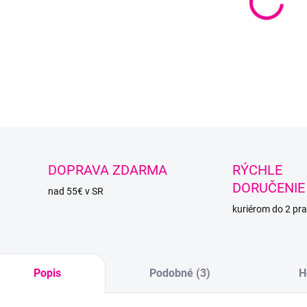
Superl
vhodná
DETAI
O
DOPRAVA ZDARMA
RÝCHLE
DORUČENIE
nad 55€ v SR
kuriérom do 2 pra
Popis
Podobné (3)
H