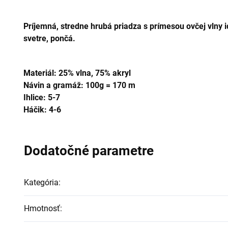
Príjemná, stredne hrubá priadza s prímesou ovčej vlny id
svetre, pončá.
Materiál: 25% vlna, 75% akryl
Návin a gramáž: 100g = 170 m
Ihlice: 5-7
Háčik: 4-6
Dodatočné parametre
Kategória
:
Hmotnosť
: