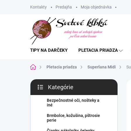
Prejsť
Kontakty
Predajňa
Moja objednávka
na
obsah
TIPY NA DARČEKY
PLETACIA PRIADZA
Domov
Pletacia priadza
Superlana Midi
Su
B
Kategórie
o
Preskočiť
č
kategórie
n
Bezpečnostné oči, nošteky a
iné
ý
p
Brmbolce, kožušina, pštrosie
a
perie
n
Čiapky, nákrčníky, čelenky