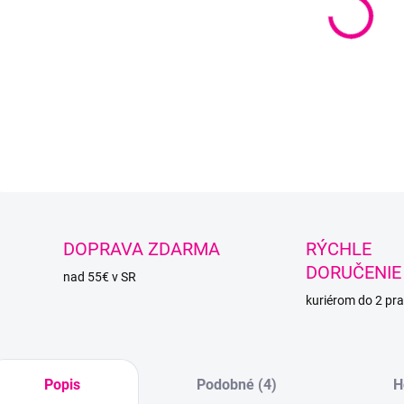
−
Superl
vhodná
DETAI
O
DOPRAVA ZDARMA
RÝCHLE
DORUČENIE
nad 55€ v SR
kuriérom do 2 pra
Popis
Podobné (4)
H