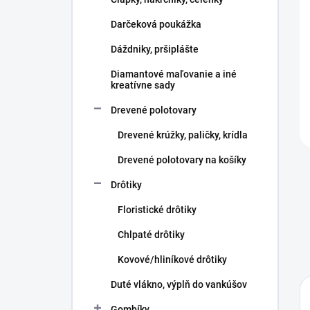
e
l
Darčeková poukážka
Dáždniky, pršiplášte
Diamantové maľovanie a iné
kreatívne sady
Drevené polotovary
Drevené krúžky, paličky, krídla
Drevené polotovary na košíky
Drôtiky
Floristické drôtiky
Chlpaté drôtiky
Kovové/hliníkové drôtiky
Duté vlákno, výplň do vankúšov
Gombíky