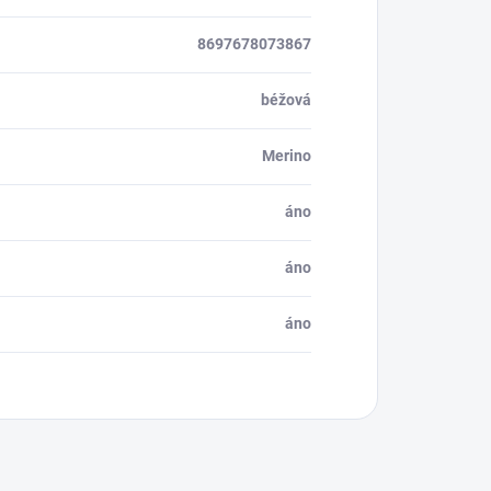
8697678073867
béžová
Merino
áno
áno
áno