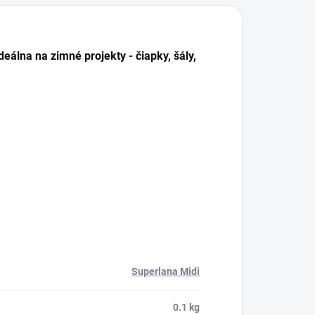
eálna na zimné projekty - čiapky, šály,
Superlana Midi
0.1 kg