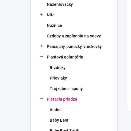
Nažehlovačky
Nite
Nožnice
Ozdoby a zapínania na odevy
Pančuchy, ponožky, vreckovky
Plastová galantéria
Brzdičky
Prievlaky
Trojzubec - spony
Pletacia priadza
Andes
Baby Best
Baby Best Batik