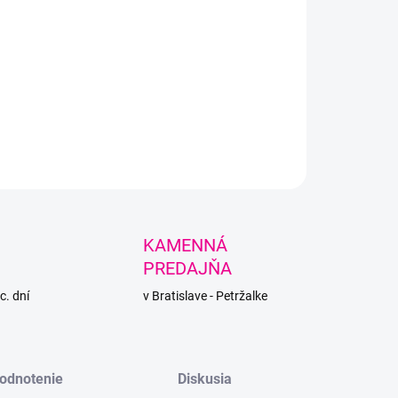
+
Pridať do košíka
ana Midi od Alize - stredne hrubá priadza s prímesou ovčej vlny
 na zimné projekty.
LNÉ INFORMÁCIE
PÝTAŤ SA
STRÁŽIŤ
KAMENNÁ
PREDAJŇA
c. dní
v Bratislave - Petržalke
odnotenie
Diskusia