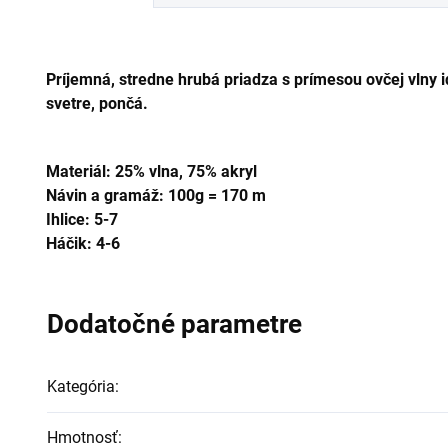
Príjemná, stredne hrubá priadza s prímesou ovčej vlny id
svetre, pončá.
Materiál: 25% vlna,
75% akryl
Návin a gramáž: 100g = 170 m
Ihlice: 5-7
Háčik: 4-6
Dodatočné parametre
Kategória
:
Hmotnosť
: