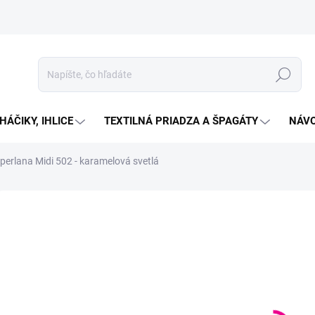
Hľadať
HÁČIKY, IHLICE
TEXTILNÁ PRIADZA A ŠPAGÁTY
NÁVO
perlana Midi 502 - karamelová svetlá
Neohodnotené
Podrobnosti hodnotenia
ZNAČKA:
ALIZE
€2
Jedno
SKL
cena:
MOŽN
DORU