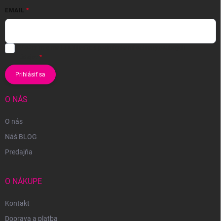
EMAIL
Vložením e-mailu súhlasíte s
podmienkami ochrany osobných
údajov
Prihlásiť sa
O NÁS
O nás
Náš BLOG
Predajňa
O NÁKUPE
Kontakt
Doprava a platba