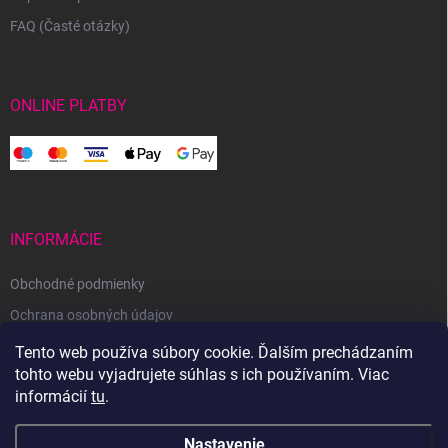
FAQ (Časté otázky)
ONLINE PLATBY
INFORMÁCIE
Obchodné podmienky
Ochrana osobných údajov
Reklamačný poriadok
Tento web používa súbory cookie. Ďalším prechádzaním
tohto webu vyjadrujete súhlas s ich používaním. Viac
Odstúpenie od zmluvy
informácií
tu
.
Nastavenie