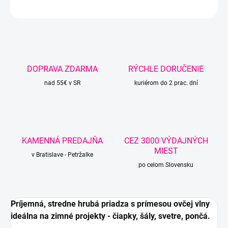
OPÝTAŤ SA
STRÁŽIŤ
DOPRAVA ZDARMA
RÝCHLE DORUČENIE
nad 55€ v SR
kuriérom do 2 prac. dní
KAMENNÁ PREDAJŇA
CEZ 3000 VÝDAJNÝCH
MIEST
v Bratislave - Petržalke
po celom Slovensku
Príjemná, stredne hrubá priadza s prímesou ovčej vlny
ideálna na zimné projekty - čiapky, šály, svetre, pončá.