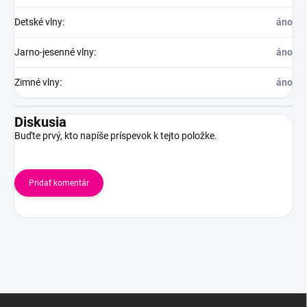
Detské vlny
:
áno
Jarno-jesenné vlny
:
áno
Zimné vlny
:
áno
Diskusia
Buďte prvý, kto napíše príspevok k tejto položke.
Pridať komentár
Z