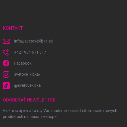
á
p
ä
t
i
KONTAKT
e
info
@
svetoveklbka.sk
+421 904 611 317
Facebook
svetove_klbka/
@svetoveklbka
ODOBERAŤ NEWSLETTER
Vložte svoj e-mail a my Vám budeme zasielať informácie o nových
produktoch na našom e-shope.