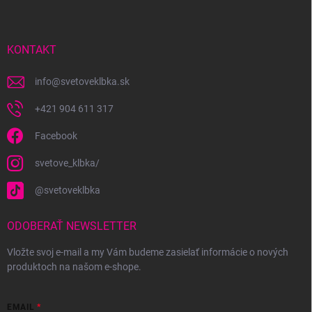
p
ä
t
i
KONTAKT
e
info
@
svetoveklbka.sk
+421 904 611 317
Facebook
svetove_klbka/
@svetoveklbka
ODOBERAŤ NEWSLETTER
Vložte svoj e-mail a my Vám budeme zasielať informácie o nových
produktoch na našom e-shope.
EMAIL