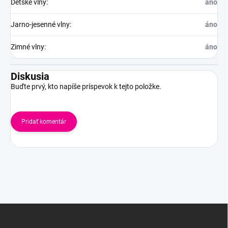
Detské vlny
:
áno
Jarno-jesenné vlny
:
áno
Zimné vlny
:
áno
Diskusia
Buďte prvý, kto napíše príspevok k tejto položke.
Pridať komentár
Z
á