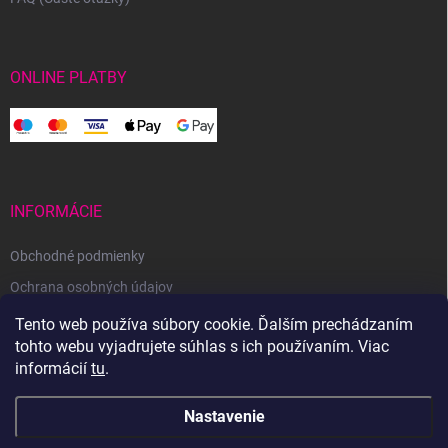
ONLINE PLATBY
INFORMÁCIE
Obchodné podmienky
Ochrana osobných údajov
Reklamačný poriadok
Tento web používa súbory cookie. Ďalším prechádzaním
tohto webu vyjadrujete súhlas s ich používaním. Viac
Odstúpenie od zmluvy
informácií
tu
.
Nastavenie