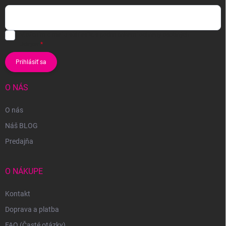
Vložením e-mailu súhlasíte s
podmienkami ochrany osobných
údajov
Prihlásiť sa
O NÁS
O nás
Náš BLOG
Predajňa
O NÁKUPE
Kontakt
Doprava a platba
FAQ (Časté otázky)