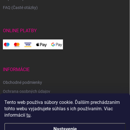
FAQ (Časté otázky)
ONLINE PLATBY
INFORMÁCIE
Obchodné podmienky
Ochrana osobných údajov
Reklamačný poriadok
Tento web používa súbory cookie. Ďalším prechádzaním
tohto webu vyjadrujete súhlas s ich používaním. Viac
Odstúpenie od zmluvy
informácií
tu
.
Nastavenie