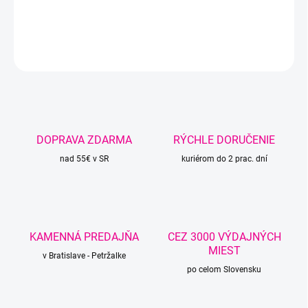
DETAILNÉ INFORMÁCIE
OPÝTAŤ SA
STRÁŽIŤ
DOPRAVA ZDARMA
RÝCHLE DORUČENIE
nad 55€ v SR
kuriérom do 2 prac. dní
KAMENNÁ PREDAJŇA
CEZ 3000 VÝDAJNÝCH
MIEST
v Bratislave - Petržalke
po celom Slovensku