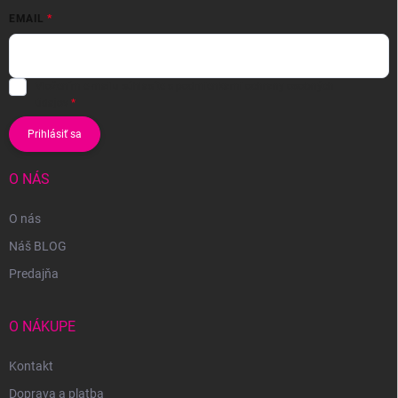
EMAIL
Vložením e-mailu súhlasíte s
podmienkami ochrany osobných
údajov
Prihlásiť sa
O NÁS
O nás
Náš BLOG
Predajňa
O NÁKUPE
Kontakt
Doprava a platba