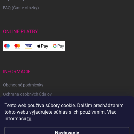
FAQ (Časté otázky)
ONLINE PLATBY
INFORMÁCIE
Obchodné podmienky
Ochrana osobných údajov
Reklamačný poriadok
Tento web používa súbory cookie. Ďalším prechádzaním
tohto webu vyjadrujete súhlas s ich používaním. Viac
Odstúpenie od zmluvy
informácií
tu
.
Nastavenie