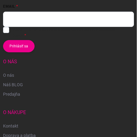
EMAIL
Vložením e-mailu súhlasíte s
podmienkami ochrany osobných
údajov
Prihlásiť sa
O NÁS
O nás
Náš BLOG
Predajňa
O NÁKUPE
Kontakt
Doprava a platba