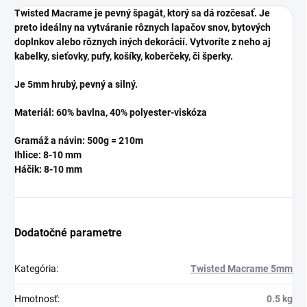
Twisted Macrame je pevný špagát, ktorý sa dá rozčesať. Je
preto ideálny na vytváranie rôznych lapačov snov, bytových
doplnkov alebo rôznych iných dekorácií. Vytvoríte z neho aj
kabelky, sieťovky, pufy, košíky, koberčeky, či šperky.
Je 5mm hrubý, pevný a silný.
Materiál: 60% bavlna, 40% polyester-viskóza
Gramáž a návin: 500g = 210m
Ihlice: 8-10 mm
Háčik:
8-10 mm
Dodatočné parametre
Kategória
:
Twisted Macrame 5mm
Hmotnosť
:
0.5 kg