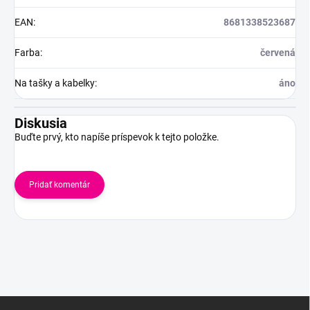
EAN
:
8681338523687
Farba
:
červená
Na tašky a kabelky
:
áno
Diskusia
Buďte prvý, kto napíše príspevok k tejto položke.
Pridať komentár
Z