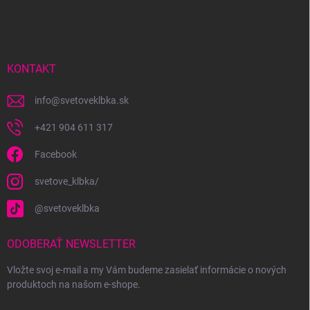
á
p
ä
t
i
KONTAKT
e
info
@
svetoveklbka.sk
+421 904 611 317
Facebook
svetove_klbka/
@svetoveklbka
ODOBERAŤ NEWSLETTER
Vložte svoj e-mail a my Vám budeme zasielať informácie o nových
produktoch na našom e-shope.