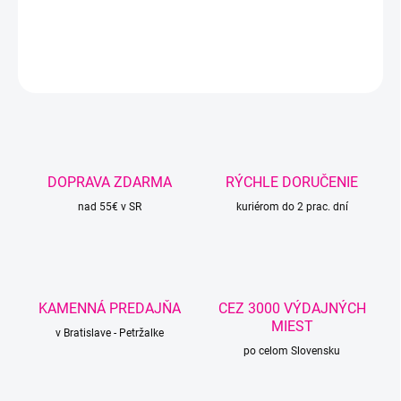
DETAILNÉ INFORMÁCIE
OPÝTAŤ SA
STRÁŽIŤ
DOPRAVA ZDARMA
RÝCHLE DORUČENIE
nad 55€ v SR
kuriérom do 2 prac. dní
KAMENNÁ PREDAJŇA
CEZ 3000 VÝDAJNÝCH
MIEST
v Bratislave - Petržalke
po celom Slovensku