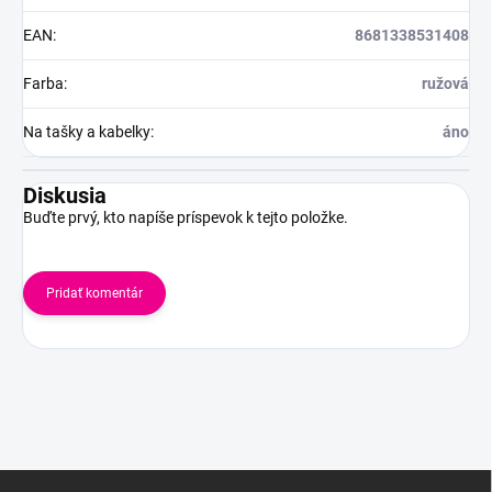
EAN
:
8681338531408
Farba
:
ružová
Na tašky a kabelky
:
áno
Diskusia
Buďte prvý, kto napíše príspevok k tejto položke.
Pridať komentár
Z