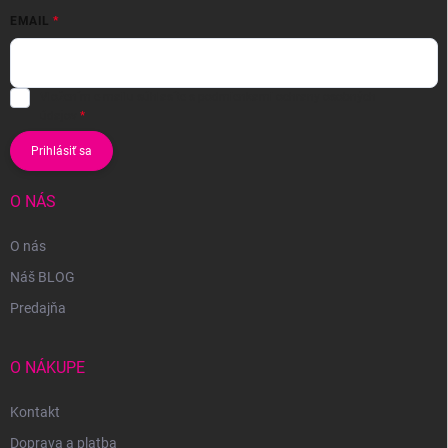
EMAIL
Vložením e-mailu súhlasíte s
podmienkami ochrany osobných
údajov
Prihlásiť sa
O NÁS
O nás
Náš BLOG
Predajňa
O NÁKUPE
Kontakt
Doprava a platba