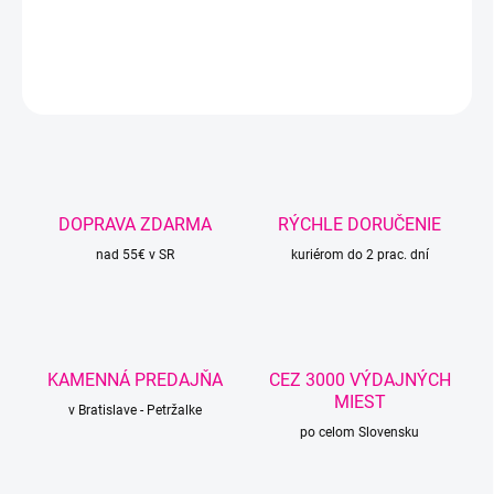
DETAILNÉ INFORMÁCIE
OPÝTAŤ SA
STRÁŽIŤ
DOPRAVA ZDARMA
RÝCHLE DORUČENIE
nad 55€ v SR
kuriérom do 2 prac. dní
KAMENNÁ PREDAJŇA
CEZ 3000 VÝDAJNÝCH
MIEST
v Bratislave - Petržalke
po celom Slovensku