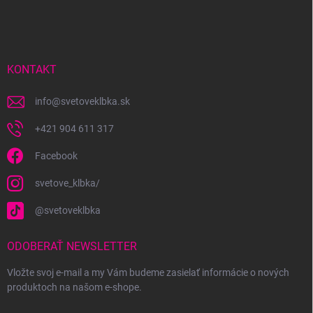
á
p
ä
t
i
KONTAKT
e
info
@
svetoveklbka.sk
+421 904 611 317
Facebook
svetove_klbka/
@svetoveklbka
ODOBERAŤ NEWSLETTER
Vložte svoj e-mail a my Vám budeme zasielať informácie o nových
produktoch na našom e-shope.