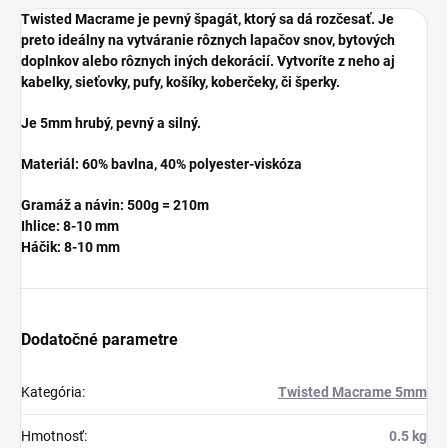
Twisted Macrame je pevný špagát, ktorý sa dá rozčesať. Je
preto ideálny na vytváranie rôznych lapačov snov, bytových
doplnkov alebo rôznych iných dekorácií. Vytvoríte z neho aj
kabelky, sieťovky, pufy, košíky, koberčeky, či šperky.
Je 5mm hrubý, pevný a silný.
Materiál: 60% bavlna, 40% polyester-viskóza
Gramáž a návin: 500g = 210m
Ihlice: 8-10 mm
Háčik:
8-10 mm
Dodatočné parametre
Kategória
:
Twisted Macrame 5mm
Hmotnosť
:
0.5 kg