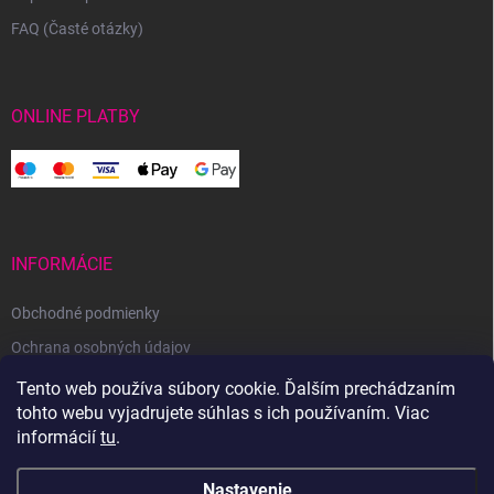
FAQ (Časté otázky)
ONLINE PLATBY
INFORMÁCIE
Obchodné podmienky
Ochrana osobných údajov
Reklamačný poriadok
Tento web používa súbory cookie. Ďalším prechádzaním
tohto webu vyjadrujete súhlas s ich používaním. Viac
Odstúpenie od zmluvy
informácií
tu
.
Nastavenie