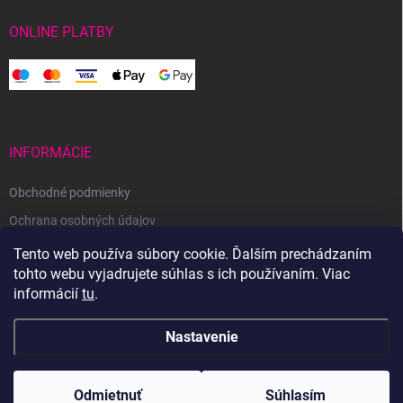
ONLINE PLATBY
INFORMÁCIE
Obchodné podmienky
Ochrana osobných údajov
Reklamačný poriadok
Tento web používa súbory cookie. Ďalším prechádzaním
tohto webu vyjadrujete súhlas s ich používaním. Viac
Odstúpenie od zmluvy
informácií
tu
.
Nastavenie
Copyright 2026
Svetoveklbka.sk
. Všetky práva vyhradené.
Odmietnuť
Súhlasím