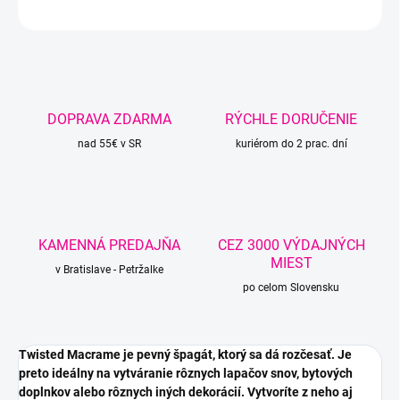
OPÝTAŤ SA
STRÁŽIŤ
DOPRAVA ZDARMA
RÝCHLE DORUČENIE
nad 55€ v SR
kuriérom do 2 prac. dní
KAMENNÁ PREDAJŇA
CEZ 3000 VÝDAJNÝCH
MIEST
v Bratislave - Petržalke
po celom Slovensku
Twisted Macrame je pevný špagát, ktorý sa dá rozčesať. Je
preto ideálny na vytváranie rôznych lapačov snov, bytových
doplnkov alebo rôznych iných dekorácií. Vytvoríte z neho aj