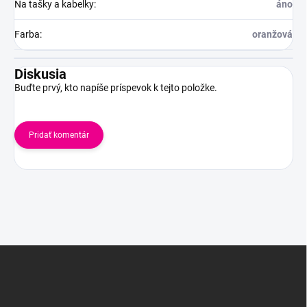
Na tašky a kabelky
:
áno
Farba
:
oranžová
Diskusia
Buďte prvý, kto napíše príspevok k tejto položke.
Pridať komentár
Z
á
p
ä