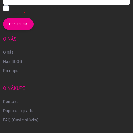
Vložením e-mailu súhlasíte s
podmienkami ochrany osobných
údajov
Prihlásiť sa
O NÁS
O nás
Náš BLOG
Predajňa
O NÁKUPE
Kontakt
Doprava a platba
FAQ (Časté otázky)