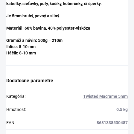
kabelky, sieťovky, pufy, košíky, koberčeky, či šperky.
Je 5mm hrubý, pevný a silný.
Materiál: 60% bavlna, 40% polyester-viskóza
Gramáž a návin: 500g = 210m
Ihlice: 8-10 mm
Háčik:
8-10 mm
Dodatočné parametre
Kategória
:
Twisted Macrame 5mm
Hmotnosť
:
0.5 kg
EAN
:
8681338530487