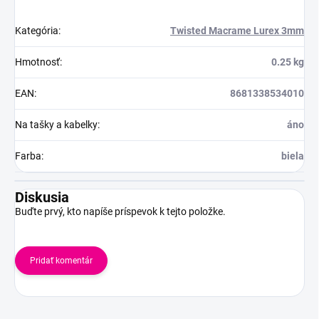
Kategória
:
Twisted Macrame Lurex 3mm
Hmotnosť
:
0.25 kg
EAN
:
8681338534010
Na tašky a kabelky
:
áno
Farba
:
biela
Diskusia
Buďte prvý, kto napíše príspevok k tejto položke.
Pridať komentár