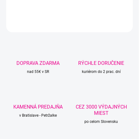
DETAILNÉ INFORMÁCIE
OPÝTAŤ SA
STRÁŽIŤ
DOPRAVA ZDARMA
RÝCHLE DORUČENIE
nad 55€ v SR
kuriérom do 2 prac. dní
KAMENNÁ PREDAJŇA
CEZ 3000 VÝDAJNÝCH
MIEST
v Bratislave - Petržalke
po celom Slovensku