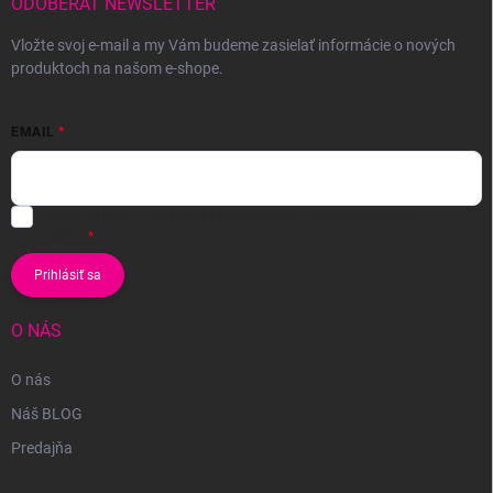
ODOBERAŤ NEWSLETTER
Vložte svoj e-mail a my Vám budeme zasielať informácie o nových
produktoch na našom e-shope.
EMAIL
Vložením e-mailu súhlasíte s
podmienkami ochrany osobných
údajov
Prihlásiť sa
O NÁS
O nás
Náš BLOG
Predajňa