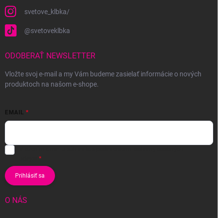
svetove_klbka/
@svetoveklbka
ODOBERAŤ NEWSLETTER
Vložte svoj e-mail a my Vám budeme zasielať informácie o nových
produktoch na našom e-shope.
EMAIL
Vložením e-mailu súhlasíte s
podmienkami ochrany osobných
údajov
Prihlásiť sa
O NÁS