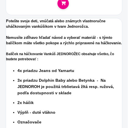
Do košíka
Potešte svoje deti, vnúčatá alebo známych vlastnoručne
uháčkovaným vankúšikom v tvare Jednorožca.
Nemusíte zdĺhavo hľadať návod a vyberať materiál - s týmto
balíčkom máte všetko pokope a rýchlo pripravené na háčkovanie.
Balíček na háčkovanie Vankúš JEDNOROŽEC obsahuje všetko, čo
budete potrebovať :
4x priadzu Jeans od Yarnartu
3x priadzu Dolphin Baby alebo Betynka - Na
JEDNOROH je použitá trblietavá žltá resp. ružová,
podľa dostupnosti v sklade
2x háčik
Výplň - duté vlákno
Označovače