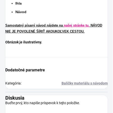
Ihla
Návod
Samostatný písaný návod nájdete na
našej stránke tu.
NÁVOD
NIE JE POVOLENÉ ŠÍRIŤ AKOUKOĽVEK CESTOU.
Obrázok je ilustratívny.
Dodatočné parametre
Kategória
:
Balíčky materiálu s návodom
Diskusia
Buďte prvý, kto napíše príspevok k tejto položke.