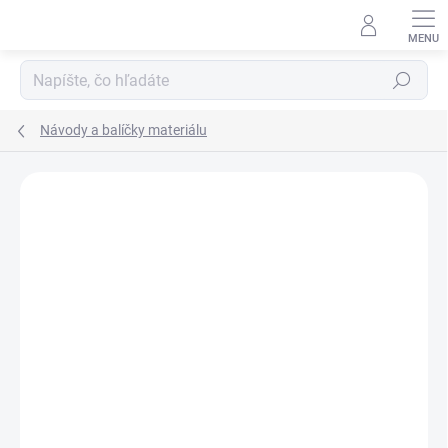
Prejsť
na
obsah
Hľadať
Návody a balíčky materiálu
Podrobnosti hodnotenia
Neohodnotené