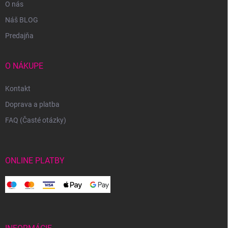
O nás
Náš BLOG
Predajňa
O NÁKUPE
Kontakt
Doprava a platba
FAQ (Časté otázky)
ONLINE PLATBY