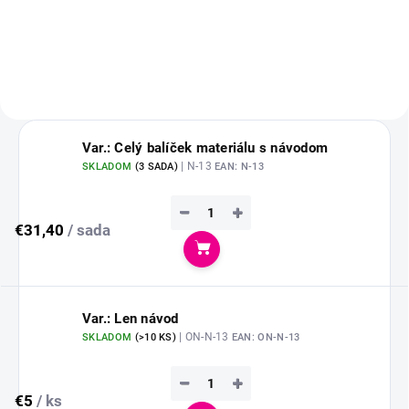
Var.: Celý balíček materiálu s návodom
| N-13
SKLADOM
(
3 SADA
)
EAN:
N-13
−
+
€31,40
/ sada
Do košíka
Var.: Len návod
| ON-N-13
SKLADOM
(
>10 KS
)
EAN:
ON-N-13
−
+
€5
/ ks