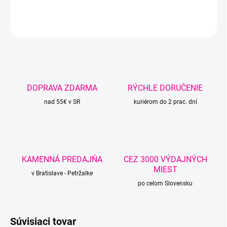
DETAILNÉ INFORMÁCIE
OPÝTAŤ SA
STRÁŽIŤ
DOPRAVA ZDARMA
RÝCHLE DORUČENIE
nad 55€ v SR
kuriérom do 2 prac. dní
KAMENNÁ PREDAJŇA
CEZ 3000 VÝDAJNÝCH
MIEST
v Bratislave - Petržalke
po celom Slovensku
Súvisiaci tovar