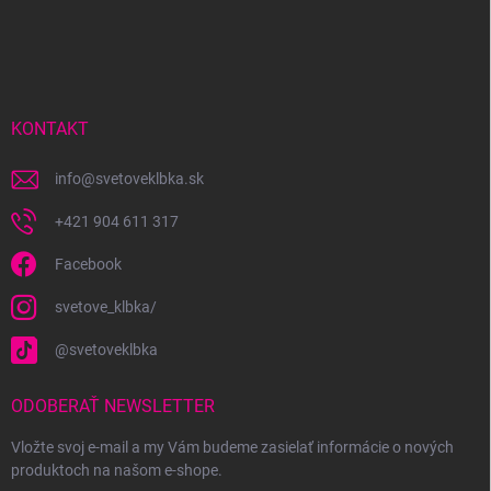
Z
á
p
ä
t
i
KONTAKT
e
info
@
svetoveklbka.sk
+421 904 611 317
Facebook
svetove_klbka/
@svetoveklbka
ODOBERAŤ NEWSLETTER
Vložte svoj e-mail a my Vám budeme zasielať informácie o nových
produktoch na našom e-shope.