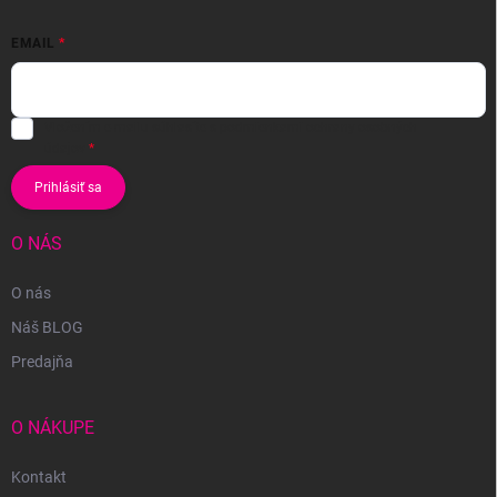
EMAIL
Vložením e-mailu súhlasíte s
podmienkami ochrany osobných
údajov
Prihlásiť sa
O NÁS
O nás
Náš BLOG
Predajňa
O NÁKUPE
Kontakt