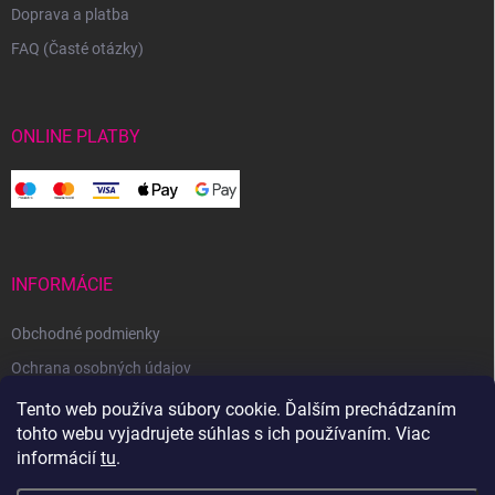
Doprava a platba
FAQ (Časté otázky)
ONLINE PLATBY
INFORMÁCIE
Obchodné podmienky
Ochrana osobných údajov
Reklamačný poriadok
Tento web používa súbory cookie. Ďalším prechádzaním
tohto webu vyjadrujete súhlas s ich používaním. Viac
Odstúpenie od zmluvy
informácií
tu
.