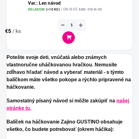
Var.: Len návod
| ON-N-05
SKLADOM
(
>10 KS
)
EAN:
ON-N-05
−
+
€5
/ ks
Do košíka
Potešte svoje deti, vnúčatá alebo známych
vlastnoručne uháčkovanou hračkou. Nemusíte
zdĺhavo hľadať návod a vyberať materiál - s týmto
balíčkom máte všetko pokope a rýchlo pripravené na
háčkovanie.
Samostatný písaný návod si môžte zakúpiť na
našej
stránke tu.
Balíček na háčkovanie Zajino GUSTINO obsahuje
všetko, čo budete potrebovať (okrem háčika):