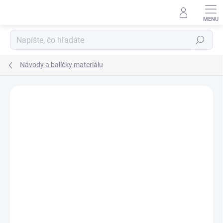
Prejsť
na
obsah
Hľadať
Návody a balíčky materiálu
Podrobnosti hodnotenia
Neohodnotené