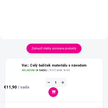
Zobraziť všetky súvisiace produkty
Var.: Celý balíček materiálu s návodom
| N-05
SKLADOM
(
4 SADA
)
EAN:
N-05
−
+
€11,90
/ sada
Do košíka