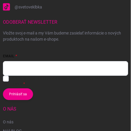
@svetoveklbka
ODOBERAŤ NEWSLETTER
Vložte svoj e-mail a my Vám budeme zasielať informácie o nových
produktoch na našom e-shope.
EMAIL
Vložením e-mailu súhlasíte s
podmienkami ochrany osobných
údajov
Prihlásiť sa
O NÁS
O nás
Náš BLOG