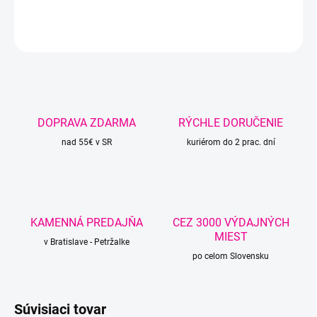
DETAILNÉ INFORMÁCIE
OPÝTAŤ SA
STRÁŽIŤ
DOPRAVA ZDARMA
RÝCHLE DORUČENIE
nad 55€ v SR
kuriérom do 2 prac. dní
KAMENNÁ PREDAJŇA
CEZ 3000 VÝDAJNÝCH
MIEST
v Bratislave - Petržalke
po celom Slovensku
Súvisiaci tovar