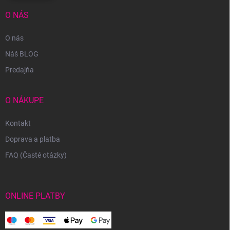
O NÁS
O nás
Náš BLOG
Predajňa
O NÁKUPE
Kontakt
Doprava a platba
FAQ (Časté otázky)
ONLINE PLATBY