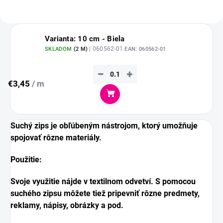
Varianta: 10 cm - Biela
| 060562-01
SKLADOM
(
2 M
)
EAN:
060562-01
−
+
€3,45
/ m
Do košíka
Suchý zips je obľúbeným nástrojom, ktorý umožňuje
spojovať rôzne materiály.
Použitie:
Svoje využitie nájde v textilnom odvetví. S pomocou
suchého zipsu môžete tiež pripevniť rôzne predmety,
reklamy, nápisy, obrázky a pod.