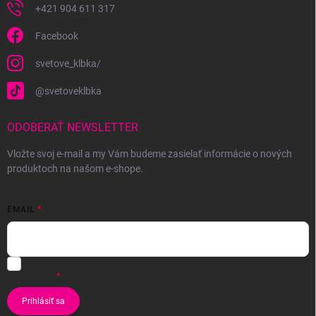
+421 904 611 317
Facebook
svetove_klbka/
@svetoveklbka
ODOBERAŤ NEWSLETTER
Vložte svoj e-mail a my Vám budeme zasielať informácie o nových
produktoch na našom e-shope.
EMAIL
Vložením e-mailu súhlasíte s
podmienkami ochrany osobných
údajov
Prihlásiť sa