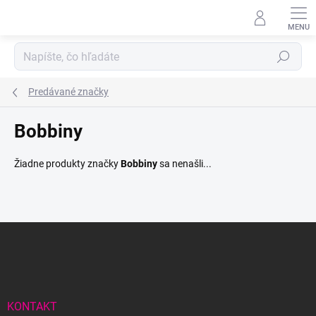
Prejsť
na
obsah
Hľadať
Predávané značky
Bobbiny
Žiadne produkty značky
Bobbiny
sa nenašli...
Z
á
p
ä
t
i
KONTAKT