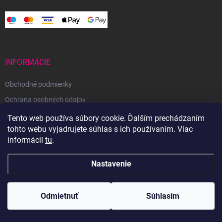
INFORMÁCIE
Obchodné podmienky
Ochrana osobných údajov
Reklamačný poriadok
Tento web používa súbory cookie. Ďalším prechádzaním
tohto webu vyjadrujete súhlas s ich používaním. Viac
Odstúpenie od zmluvy
informácií
tu
.
Nastavenie
Copyright 2026
Svetoveklbka.sk
. Všetky práva vyhradené.
Odmietnuť
Súhlasím
Vytvoril Shoptet