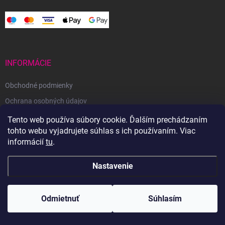
INFORMÁCIE
Obchodné podmienky
Ochrana osobných údajov
Reklamačný poriadok
Tento web používa súbory cookie. Ďalším prechádzaním
tohto webu vyjadrujete súhlas s ich používaním. Viac
Odstúpenie od zmluvy
informácií
tu
.
Nastavenie
Copyright 2026
Svetoveklbka.sk
. Všetky práva vyhradené.
Odmietnuť
Súhlasím
Vytvoril Shoptet