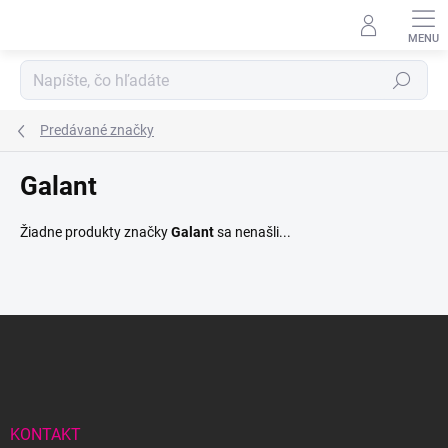
Prejsť
na
obsah
Hľadať
Predávané značky
Galant
Žiadne produkty značky
Galant
sa nenašli...
Z
á
p
ä
t
i
KONTAKT