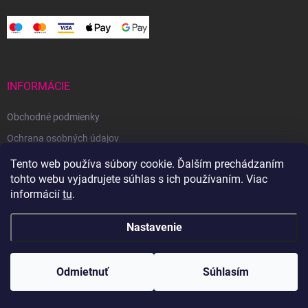
INFORMÁCIE
Obchodné podmienky
Ochrana osobných údajov
Reklamačný poriadok
Tento web používa súbory cookie. Ďalším prechádzaním
tohto webu vyjadrujete súhlas s ich používaním. Viac
Odstúpenie od zmluvy
informácií
tu
.
Nastavenie
Copyright 2026
Svetoveklbka.sk
. Všetky práva vyhradené.
Odmietnuť
Súhlasím
Vytvoril Shoptet