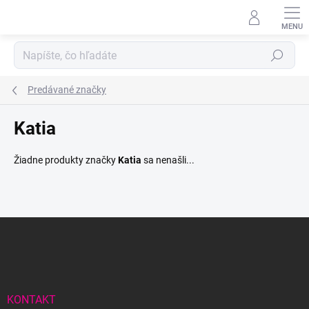
Prejsť
na
obsah
Hľadať
Predávané značky
Katia
Žiadne produkty značky
Katia
sa nenašli...
Z
á
p
ä
t
i
KONTAKT