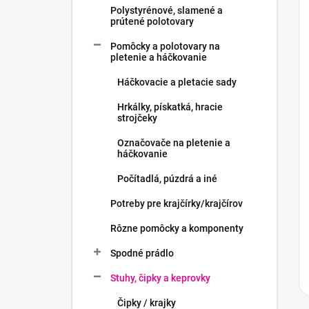
Polystyrénové, slamené a
prútené polotovary
Pomôcky a polotovary na
pletenie a háčkovanie
Háčkovacie a pletacie sady
Hrkálky, pískatká, hracie
strojčeky
Označovače na pletenie a
háčkovanie
Počítadlá, púzdrá a iné
Potreby pre krajčírky/krajčírov
Rôzne pomôcky a komponenty
Spodné prádlo
Stuhy, čipky a keprovky
Čipky / krajky