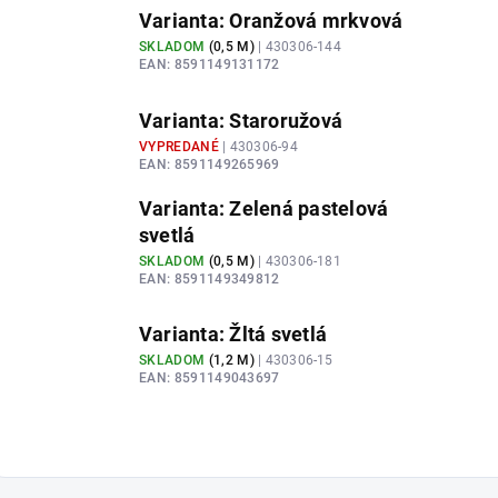
Varianta: Oranžová mrkvová
SKLADOM
(
0,5 M
)
| 430306-144
EAN:
8591149131172
Varianta: Staroružová
VYPREDANÉ
| 430306-94
EAN:
8591149265969
Varianta: Zelená pastelová
svetlá
SKLADOM
(
0,5 M
)
| 430306-181
EAN:
8591149349812
Varianta: Žltá svetlá
SKLADOM
(
1,2 M
)
| 430306-15
EAN:
8591149043697