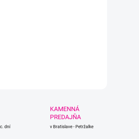
LNÉ INFORMÁCIE
PÝTAŤ SA
STRÁŽIŤ
KAMENNÁ
PREDAJŇA
c. dní
v Bratislave - Petržalke