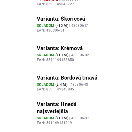
EAN:
8591149043727
Varianta: Škoricová
SKLADOM
(
>10 M
)
| 430306-31
EAN:
430306-31
Varianta: Krémová
SKLADOM
(
>10 M
)
| 430306-02
EAN:
8591149183850
Varianta: Bordová tmavá
SKLADOM
(
2,4 M
)
| 430306-48
EAN:
8591149349805
Varianta: Hnedá
najsvetlejšia
SKLADOM
(
>10 M
)
| 430306-87
EAN:
591149131219