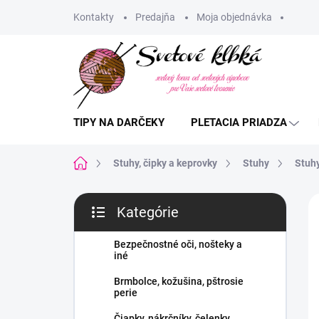
Prejsť
Kontakty
Predajňa
Moja objednávka
na
obsah
TIPY NA DARČEKY
PLETACIA PRIADZA
Domov
Stuhy, čipky a keprovky
Stuhy
Stuhy
B
Kategórie
o
Preskočiť
č
kategórie
n
Bezpečnostné oči, nošteky a
iné
ý
p
Brmbolce, kožušina, pštrosie
a
perie
n
Čiapky, nákrčníky, čelenky