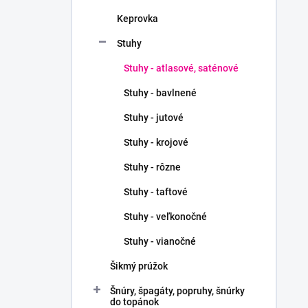
Keprovka
Stuhy
Stuhy - atlasové, saténové
Stuhy - bavlnené
Stuhy - jutové
Stuhy - krojové
Stuhy - rôzne
Stuhy - taftové
Stuhy - veľkonočné
Stuhy - vianočné
Šikmý prúžok
Šnúry, špagáty, popruhy, šnúrky
do topánok