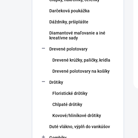
e
l
Darčeková poukážka
Dáždniky, pršiplášte
Diamantové maľovanie a iné
kreatívne sady
Drevené polotovary
Drevené krúžky, paličky, krídla
Drevené polotovary na košíky
Drôtiky
Floristické drôtiky
Chlpaté drôtiky
Kovové/hliníkové drôtiky
Duté vlákno, výplň do vankúšov
Gombíky