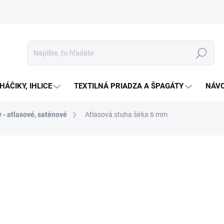
Hľadať
HÁČIKY, IHLICE
TEXTILNÁ PRIADZA A ŠPAGÁTY
NÁVO
 - atlasové, saténové
Atlasová stuha šírka 6 mm
Neohodnotené
Podrobnosti hodnotenia
€0
Jedno
Zv
cena:
Atlaso