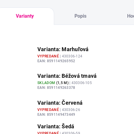
Varianty
Popis
Ho
Varianta: Marhuľová
VYPREDANÉ
| 430306-124
EAN:
8591149265952
Varianta: Béžová tmavá
SKLADOM
(
1,5 M
)
| 430306-105
EAN:
8591149263378
Varianta: Červená
VYPREDANÉ
| 430306-26
EAN:
8591149473449
Varianta: Šedá
VYPREDANÉ
| 430306-59