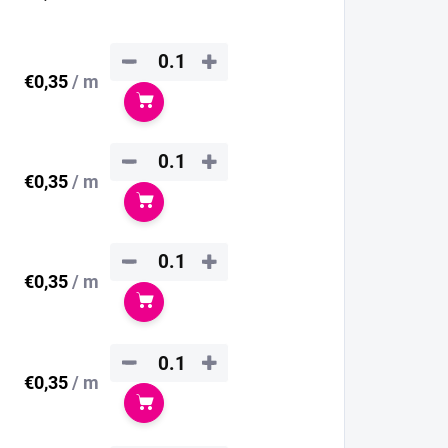
−
+
€0,35
/ m
Do košíka
−
+
€0,35
/ m
Do košíka
−
+
€0,35
/ m
Do košíka
−
+
€0,35
/ m
Do košíka