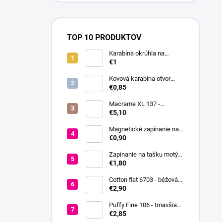
TOP 10 PRODUKTOV
Karabína okrúhla na
kabelky / krúžok na kľúče
€1
Ø16 mm
Kovová karabína otvor
18mm
€0,85
Macrame XL 137 -
smotanová
€5,10
Magnetické zapínanie na
prišitie Ø18 mm
€0,90
Zapínanie na tašku motýľ
37x52 mm
€1,80
Cotton flat 6703 - béžová
svetlá
€2,90
Puffy Fine 106 - tmavšia
červená
€2,85