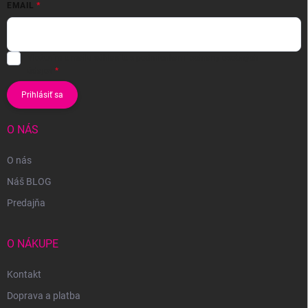
EMAIL
Vložením e-mailu súhlasíte s
podmienkami ochrany osobných
údajov
Prihlásiť sa
O NÁS
O nás
Náš BLOG
Predajňa
O NÁKUPE
Kontakt
Doprava a platba