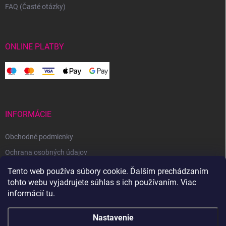
FAQ (Časté otázky)
ONLINE PLATBY
INFORMÁCIE
Obchodné podmienky
Ochrana osobných údajov
Reklamačný poriadok
Tento web používa súbory cookie. Ďalším prechádzaním
tohto webu vyjadrujete súhlas s ich používaním. Viac
Odstúpenie od zmluvy
informácií
tu
.
Nastavenie