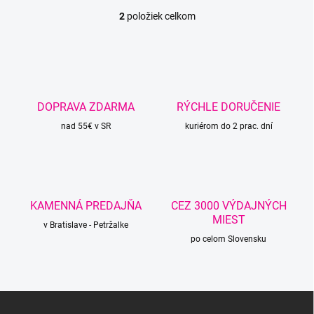
2
položiek celkom
O
v
l
á
d
a
c
DOPRAVA ZDARMA
RÝCHLE DORUČENIE
i
nad 55€ v SR
e
kuriérom do 2 prac. dní
p
r
v
k
y
KAMENNÁ PREDAJŇA
CEZ 3000 VÝDAJNÝCH
v
MIEST
ý
v Bratislave - Petržalke
p
po celom Slovensku
i
s
u
Z
á