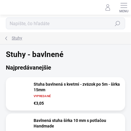
Prejsť
na
obsah
Hľadať
Stuhy
Stuhy - bavlnené
Najpredávanejšie
Stuha bavlnená s kvetmi - zväzok po 5m - šírka
15mm
VYPREDANÉ
€3,05
Bavlnená stuha šírka 10 mm s potlačou
Handmade