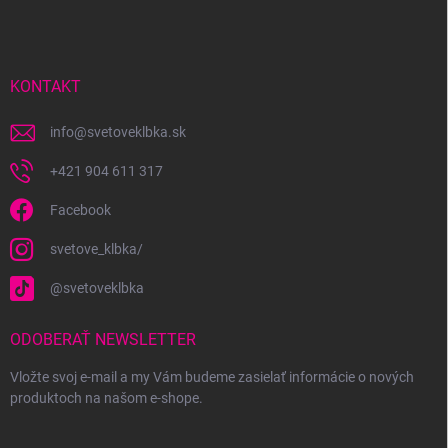
p
ä
t
i
KONTAKT
e
info
@
svetoveklbka.sk
+421 904 611 317
Facebook
svetove_klbka/
@svetoveklbka
ODOBERAŤ NEWSLETTER
Vložte svoj e-mail a my Vám budeme zasielať informácie o nových
produktoch na našom e-shope.