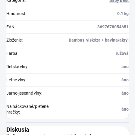
Kategória
:
Baby Best
Hmotnosť
:
0.1 kg
EAN
:
8697678054651
Zloženie
:
Bambus, viskóza + bavlna/akryl
Farba
:
ružová
Detské vlny
:
áno
Letné vlny
:
áno
Jarno-jesenné vlny
:
áno
Na háčkované/pletené
áno
hračky
:
Diskusia