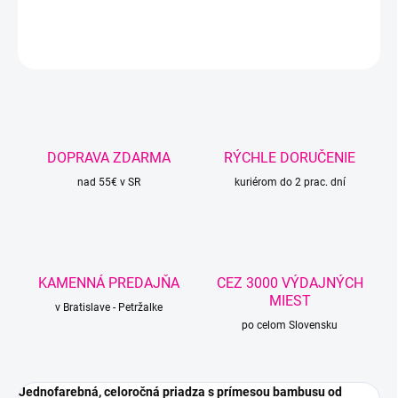
DETAILNÉ INFORMÁCIE
OPÝTAŤ SA
STRÁŽIŤ
DOPRAVA ZDARMA
RÝCHLE DORUČENIE
nad 55€ v SR
kuriérom do 2 prac. dní
KAMENNÁ PREDAJŇA
CEZ 3000 VÝDAJNÝCH
MIEST
v Bratislave - Petržalke
po celom Slovensku
Jednofarebná, celoročná priadza s prímesou bambusu od