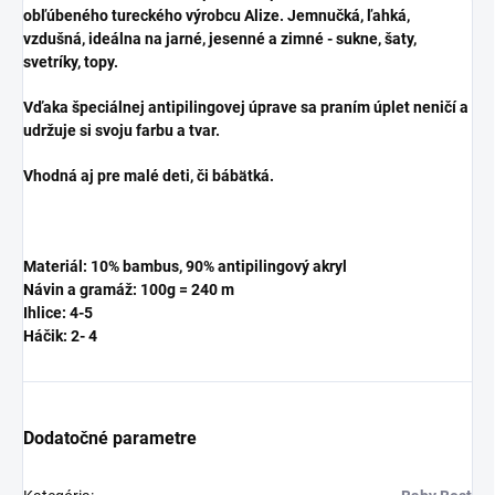
obľúbeného tureckého výrobcu Alize. Jemnučká, ľahká,
vzdušná, ideálna na jarné, jesenné a zimné - sukne, šaty,
svetríky, topy.
Vďaka špeciálnej antipilingovej úprave sa praním úplet neničí a
udržuje si svoju farbu a tvar.
Vhodná aj pre malé deti, či bábätká.
Materiál: 10% bambus, 90% antipilingový akryl
Návin a gramáž: 100g = 240 m
Ihlice: 4-5
Háčik: 2- 4
Dodatočné parametre