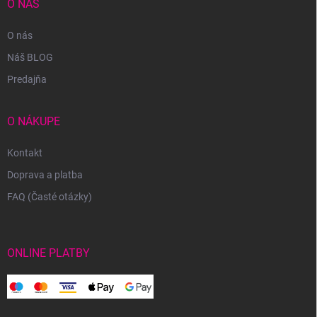
O NÁS
O nás
Náš BLOG
Predajňa
O NÁKUPE
Kontakt
Doprava a platba
FAQ (Časté otázky)
ONLINE PLATBY