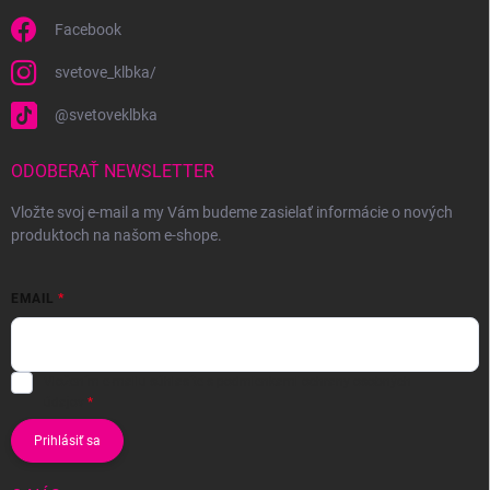
Facebook
svetove_klbka/
@svetoveklbka
ODOBERAŤ NEWSLETTER
Vložte svoj e-mail a my Vám budeme zasielať informácie o nových
produktoch na našom e-shope.
EMAIL
Vložením e-mailu súhlasíte s
podmienkami ochrany osobných
údajov
Prihlásiť sa