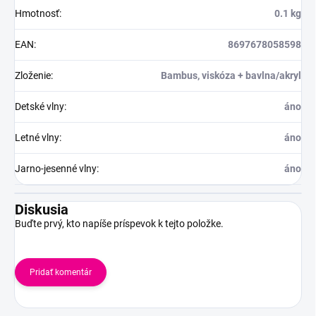
Hmotnosť
:
0.1 kg
EAN
:
8697678058598
Zloženie
:
Bambus, viskóza + bavlna/akryl
Detské vlny
:
áno
Letné vlny
:
áno
Jarno-jesenné vlny
:
áno
Diskusia
Buďte prvý, kto napíše príspevok k tejto položke.
Pridať komentár