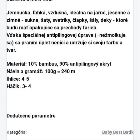
Jemnučká, ľahká, vzdušná, ideálna na jarné, jesenné a
zimné - sukne, šaty, svetríky, čiapky, šály, deky - ktoré
budú mať opakujúce sa prechody farieb.
Vďaka špeciálnej antipilingovej úprave (=nežmolkuje
sa) sa praním úplet neničí a udržuje si svoju farbu a
tvar.
Materiál: 10% bambus, 90% antipilingový akryl
Návin a gramáž: 100g = 240 m
Ihlice: 4-5
Háčik: 3- 4
Dodatočné parametre
Kategória
:
Baby Best Batik