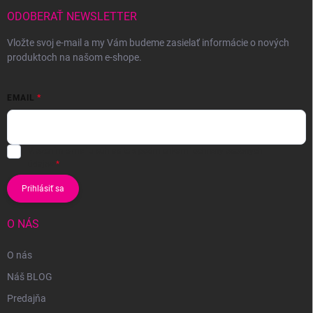
ODOBERAŤ NEWSLETTER
Vložte svoj e-mail a my Vám budeme zasielať informácie o nových
produktoch na našom e-shope.
EMAIL
Vložením e-mailu súhlasíte s
podmienkami ochrany osobných
údajov
Prihlásiť sa
O NÁS
O nás
Náš BLOG
Predajňa