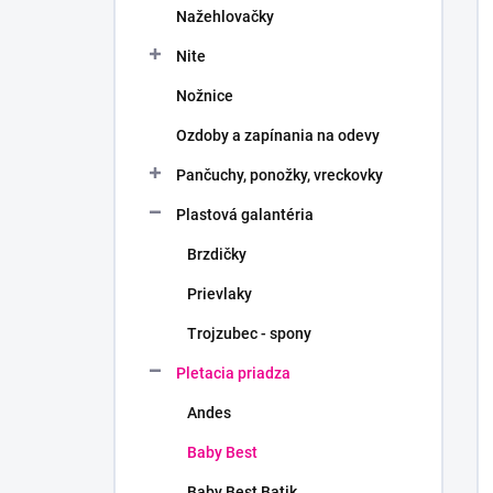
Nažehlovačky
Nite
Nožnice
Ozdoby a zapínania na odevy
Pančuchy, ponožky, vreckovky
Plastová galantéria
Brzdičky
Prievlaky
Trojzubec - spony
Pletacia priadza
Andes
Baby Best
Baby Best Batik