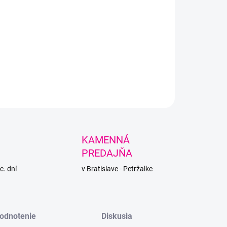
+
Pridať do košíka
očná, jemná a hebká priadza s prímesou bambusu, vhodná
 malé deti.
LNÉ INFORMÁCIE
PÝTAŤ SA
STRÁŽIŤ
KAMENNÁ
PREDAJŇA
c. dní
v Bratislave - Petržalke
odnotenie
Diskusia