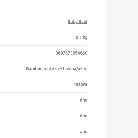
Baby Best
0.1 kg
8697678054668
Bambus, viskóza + bavlna/akryl
ružová
áno
áno
áno