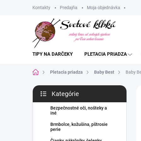
Prejsť
Kontakty
Predajňa
Moja objednávka
na
obsah
TIPY NA DARČEKY
PLETACIA PRIADZA
Domov
Pletacia priadza
Baby Best
Baby Be
B
Kategórie
o
Preskočiť
č
kategórie
n
Bezpečnostné oči, nošteky a
iné
ý
p
Brmbolce, kožušina, pštrosie
a
perie
n
Čiapky, nákrčníky, čelenky