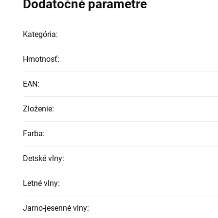
Dodatočné parametre
Kategória
:
Hmotnosť
:
EAN
:
Zloženie
:
Farba
:
Detské vlny
:
Letné vlny
:
Jarno-jesenné vlny
: