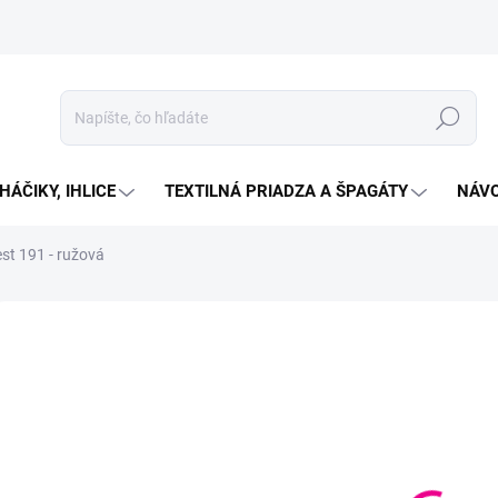
Hľadať
HÁČIKY, IHLICE
TEXTILNÁ PRIADZA A ŠPAGÁTY
NÁVO
st 191 - ružová
Neohodnotené
Podrobnosti hodnotenia
ZNAČKA:
ALIZE
€2
Jedno
SKL
cena:
MOŽN
DORU