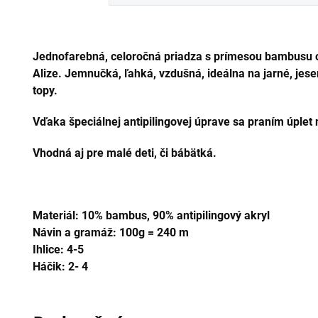
Jednofarebná, celoročná priadza s prímesou bambusu 
Alize. Jemnučká, ľahká, vzdušná, ideálna na jarné, jesen
topy.
Vďaka špeciálnej antipilingovej úprave sa praním úplet ne
Vhodná aj pre malé deti, či bábätká.
Materiál: 10% bambus, 90% antipilingový akryl
Návin a gramáž: 100g = 240 m
Ihlice: 4-5
Háčik: 2- 4