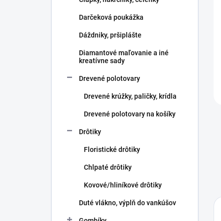
e
l
Darčeková poukážka
Dáždniky, pršiplášte
Diamantové maľovanie a iné
kreatívne sady
Drevené polotovary
Drevené krúžky, paličky, krídla
Drevené polotovary na košíky
Drôtiky
Floristické drôtiky
Chlpaté drôtiky
Kovové/hliníkové drôtiky
Duté vlákno, výplň do vankúšov
Gombíky