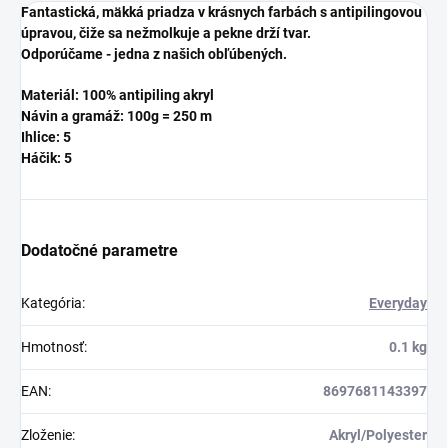
Fantastická, mäkká priadza v krásnych farbách s antipilingovou
úpravou, čiže sa nežmolkuje a pekne drží tvar.
Odporúčame - jedna z našich obľúbených.
Materiál: 100% antipiling akryl
Návin a gramáž: 100g = 250 m
Ihlice: 5
Háčik: 5
Dodatočné parametre
Kategória
:
Everyday
Hmotnosť
:
0.1 kg
EAN
:
8697681143397
Zloženie
:
Akryl/Polyester