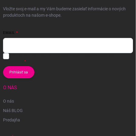
Vložte svoj e-mail a my Vám budeme zasielať informácie o nových
produktoch na našom e-shope.
EMAIL
Vložením e-mailu súhlasíte s
podmienkami ochrany osobných
údajov
Prihlásiť sa
O NÁS
O nás
Náš BLOG
Predajňa