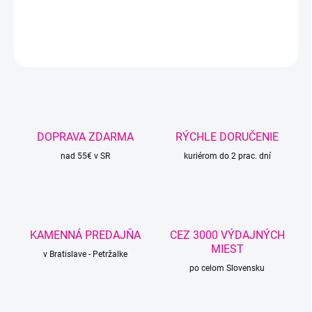
DETAILNÉ INFORMÁCIE
OPÝTAŤ SA
STRÁŽIŤ
DOPRAVA ZDARMA
RÝCHLE DORUČENIE
nad 55€ v SR
kuriérom do 2 prac. dní
KAMENNÁ PREDAJŇA
CEZ 3000 VÝDAJNÝCH
MIEST
v Bratislave - Petržalke
po celom Slovensku