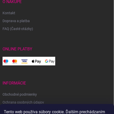
O NÁKUPE
Kontakt
Doprava a platba
FAQ (Časté otázky)
ONLINE PLATBY
INFORMÁCIE
Obchodné podmienky
Ochrana osobných údajov
Reklamačný poriadok
Tento web používa súbory cookie. Ďalším prechádzaním