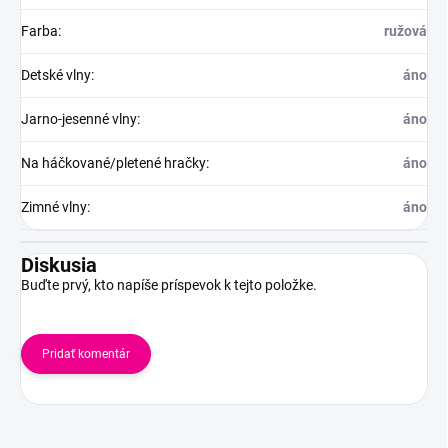
Farba
:
ružová
Detské vlny
:
áno
Jarno-jesenné vlny
:
áno
Na háčkované/pletené hračky
:
áno
Zimné vlny
:
áno
Diskusia
Buďte prvý, kto napíše príspevok k tejto položke.
Pridať komentár