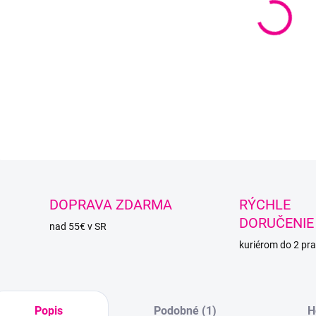
−
Totožn
vhodná
DETAI
O
DOPRAVA ZDARMA
RÝCHLE
DORUČENIE
nad 55€ v SR
kuriérom do 2 pra
Popis
Podobné (1)
H