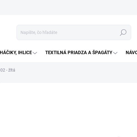
Hľadať
HÁČIKY, IHLICE
TEXTILNÁ PRIADZA A ŠPAGÁTY
NÁVO
02 - žltá
Neohodnotené
Podrobnosti hodnotenia
ZNAČKA:
KUCHARIKO
€3
Jedno
SKL
cena:
MOŽN
DORU