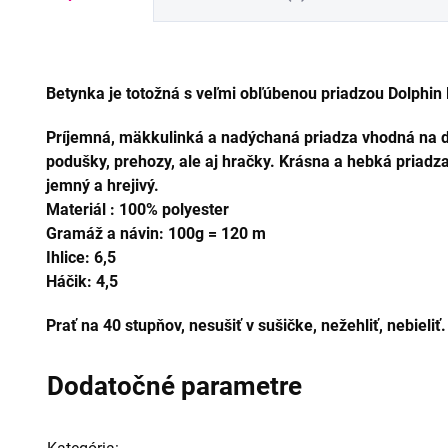
Betynka je totožná s veľmi obľúbenou priadzou Dolphin
Príjemná, mäkkulinká a nadýchaná priadza vhodná na det
podušky, prehozy, ale aj hračky.
Krásna a hebká priadza 
jemný a hrejivý.
Materiál : 100% polyester
Gramáž a návin: 100g = 120 m
Ihlice: 6,5
Háčik: 4,5
Prať na 40 stupňov, nesušiť v sušičke, nežehliť, nebieliť
Dodatočné parametre