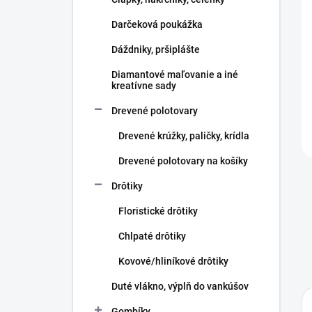
e
l
Darčeková poukážka
Dáždniky, pršiplášte
Diamantové maľovanie a iné
kreatívne sady
Drevené polotovary
Drevené krúžky, paličky, krídla
Drevené polotovary na košíky
Drôtiky
Floristické drôtiky
Chlpaté drôtiky
Kovové/hliníkové drôtiky
Duté vlákno, výplň do vankúšov
Gombíky