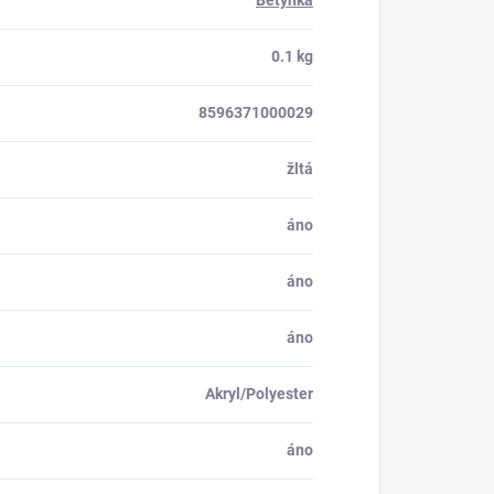
Betynka
0.1 kg
8596371000029
žltá
áno
áno
áno
Akryl/Polyester
áno