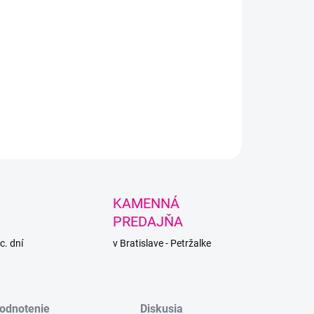
+
Pridať do košíka
á ako obľúbená Dolphin Baby - mäkká, nadýchaná priadza
 na zimné úplety, čiapky, šály, deky a hračky.
LNÉ INFORMÁCIE
PÝTAŤ SA
STRÁŽIŤ
KAMENNÁ
PREDAJŇA
c. dní
v Bratislave - Petržalke
odnotenie
Diskusia