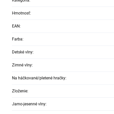
Kategória
:
Hmotnosť
:
EAN
:
Farba
:
Detské vlny
:
Zimné vlny
:
Na háčkované/pletené hračky
:
Zloženie
:
Jarno-jesenné vlny
: