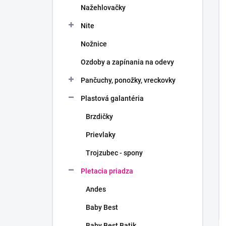
Nažehlovačky
Nite
Nožnice
Ozdoby a zapínania na odevy
Pančuchy, ponožky, vreckovky
Plastová galantéria
Brzdičky
Prievlaky
Trojzubec - spony
Pletacia priadza
Andes
Baby Best
Baby Best Batik