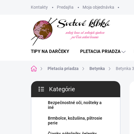
Prejsť
Kontakty
Predajňa
Moja objednávka
na
obsah
TIPY NA DARČEKY
PLETACIA PRIADZA
Domov
Pletacia priadza
Betynka
Betynka 3
B
Kategórie
o
Preskočiť
č
kategórie
n
Bezpečnostné oči, nošteky a
iné
ý
p
Brmbolce, kožušina, pštrosie
a
perie
n
Čiapky, nákrčníky, čelenky