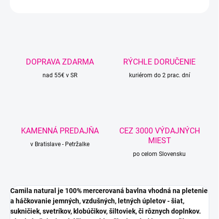
OPÝTAŤ SA
STRÁŽIŤ
DOPRAVA ZDARMA
RÝCHLE DORUČENIE
nad 55€ v SR
kuriérom do 2 prac. dní
KAMENNÁ PREDAJŇA
CEZ 3000 VÝDAJNÝCH
MIEST
v Bratislave - Petržalke
po celom Slovensku
Camila natural je 100% mercerovaná bavlna vhodná na pletenie
a háčkovanie jemných, vzdušných, letných úpletov - šiat,
sukničiek, svetríkov, klobúčikov, šiltoviek, či rôznych doplnkov.