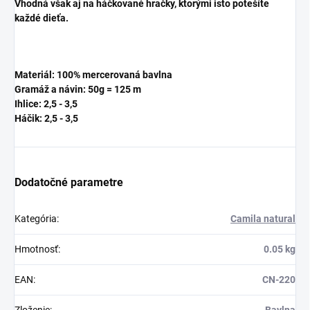
Vhodná však aj na háčkované hračky, ktorými isto potešíte
každé dieťa.
Materiál: 100% mercerovaná bavlna
Gramáž a návin: 50g = 125 m
Ihlice: 2,5 - 3,5
Háčik:
2,5 - 3,5
Dodatočné parametre
Kategória
:
Camila natural
Hmotnosť
:
0.05 kg
EAN
:
CN-220