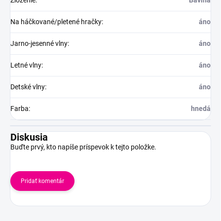
Zloženie
:
Bavlna
Na háčkované/pletené hračky
:
áno
Jarno-jesenné vlny
:
áno
Letné vlny
:
áno
Detské vlny
:
áno
Farba
:
hnedá
Diskusia
Buďte prvý, kto napíše príspevok k tejto položke.
Pridať komentár