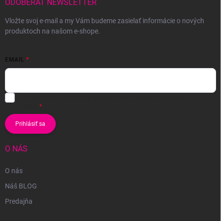
ODOBERAŤ NEWSLETTER
Vložte svoj e-mail a my Vám budeme zasielať informácie o nových
produktoch na našom e-shope.
EMAIL
Vložením e-mailu súhlasíte s
podmienkami ochrany osobných
údajov
Prihlásiť sa
O NÁS
O nás
Náš BLOG
Predajňa