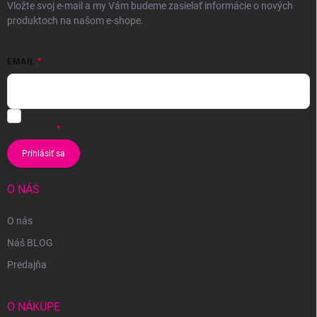
Vložte svoj e-mail a my Vám budeme zasielať informácie o nových
produktoch na našom e-shope.
EMAIL
Vložením e-mailu súhlasíte s
podmienkami ochrany osobných
údajov
Prihlásiť sa
O NÁS
O nás
Náš BLOG
Predajňa
O NÁKUPE