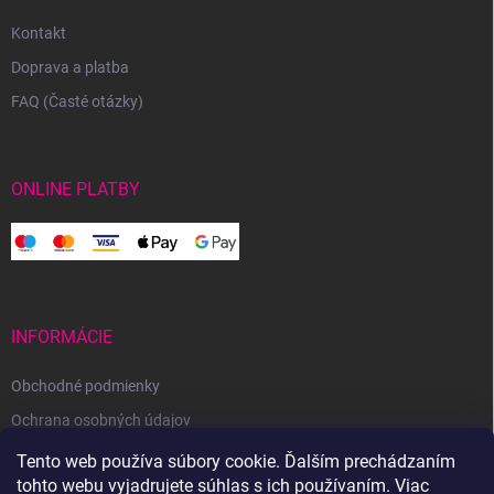
Kontakt
Doprava a platba
FAQ (Časté otázky)
ONLINE PLATBY
INFORMÁCIE
Obchodné podmienky
Ochrana osobných údajov
Reklamačný poriadok
Tento web používa súbory cookie. Ďalším prechádzaním
tohto webu vyjadrujete súhlas s ich používaním. Viac
Odstúpenie od zmluvy