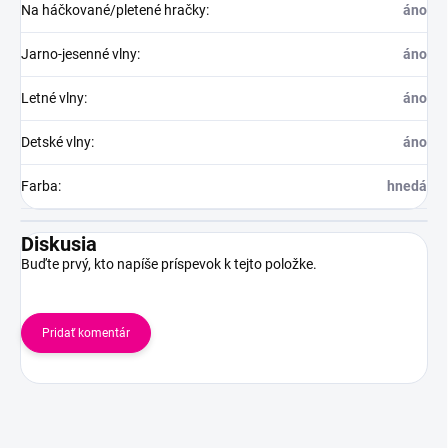
Na háčkované/pletené hračky
:
áno
Jarno-jesenné vlny
:
áno
Letné vlny
:
áno
Detské vlny
:
áno
Farba
:
hnedá
Diskusia
Buďte prvý, kto napíše príspevok k tejto položke.
Pridať komentár