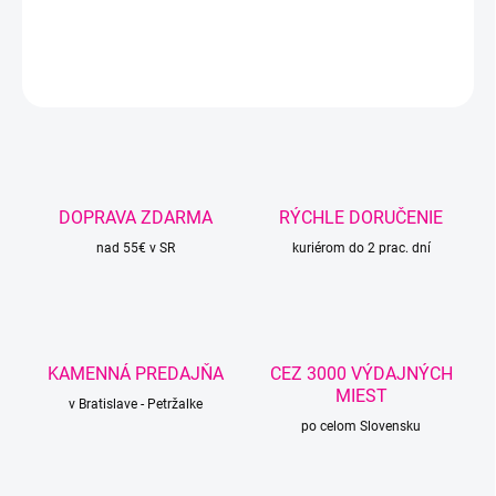
DETAILNÉ INFORMÁCIE
OPÝTAŤ SA
STRÁŽIŤ
DOPRAVA ZDARMA
RÝCHLE DORUČENIE
nad 55€ v SR
kuriérom do 2 prac. dní
KAMENNÁ PREDAJŇA
CEZ 3000 VÝDAJNÝCH
MIEST
v Bratislave - Petržalke
po celom Slovensku