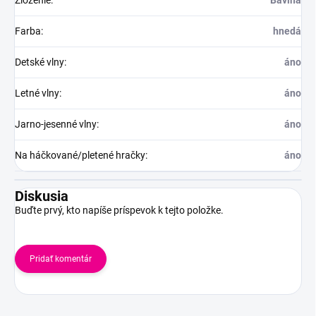
Zloženie
:
Bavlna
Farba
:
hnedá
Detské vlny
:
áno
Letné vlny
:
áno
Jarno-jesenné vlny
:
áno
Na háčkované/pletené hračky
:
áno
Diskusia
Buďte prvý, kto napíše príspevok k tejto položke.
Pridať komentár