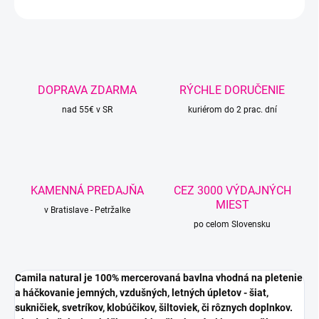
OPÝTAŤ SA
STRÁŽIŤ
DOPRAVA ZDARMA
RÝCHLE DORUČENIE
nad 55€ v SR
kuriérom do 2 prac. dní
KAMENNÁ PREDAJŇA
CEZ 3000 VÝDAJNÝCH
MIEST
v Bratislave - Petržalke
po celom Slovensku
Camila natural je 100% mercerovaná bavlna vhodná na pletenie
a háčkovanie jemných, vzdušných, letných úpletov - šiat,
sukničiek, svetríkov, klobúčikov, šiltoviek, či rôznych doplnkov.