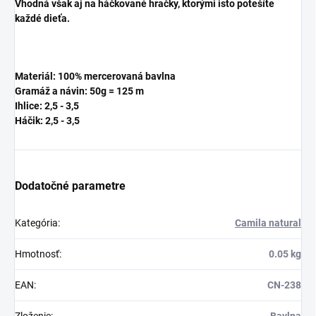
Vhodná však aj na háčkované hračky, ktorými isto potešíte
každé dieťa.
Materiál: 100% mercerovaná bavlna
Gramáž a návin: 50g = 125 m
Ihlice: 2,5 - 3,5
Háčik:
2,5 - 3,5
Dodatočné parametre
Kategória
:
Camila natural
Hmotnosť
:
0.05 kg
EAN
:
CN-238