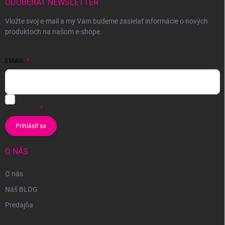
ODOBERAŤ NEWSLETTER
Vložte svoj e-mail a my Vám budeme zasielať informácie o nových
produktoch na našom e-shope.
EMAIL
Vložením e-mailu súhlasíte s
podmienkami ochrany osobných
údajov
Prihlásiť sa
O NÁS
O nás
Náš BLOG
Predajňa