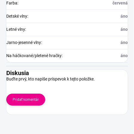
Farba
:
červená
Detské vlny
:
áno
Letné vlny
:
áno
Jarno-jesenné vlny
:
áno
Na háčkované/pletené hračky
:
áno
Diskusia
Buďte prvý, kto napíše príspevok k tejto položke.
Pridať komentár