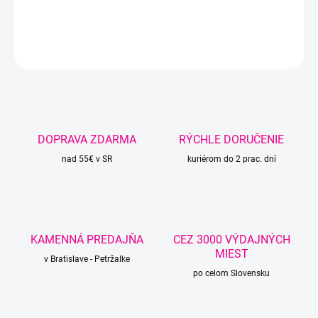
DETAILNÉ INFORMÁCIE
OPÝTAŤ SA
STRÁŽIŤ
DOPRAVA ZDARMA
RÝCHLE DORUČENIE
nad 55€ v SR
kuriérom do 2 prac. dní
KAMENNÁ PREDAJŇA
CEZ 3000 VÝDAJNÝCH
MIEST
v Bratislave - Petržalke
po celom Slovensku