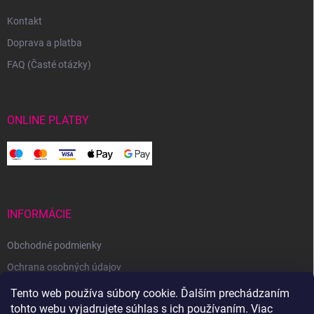
Kontakt
Doprava a platba
FAQ (Časté otázky)
ONLINE PLATBY
INFORMÁCIE
Obchodné podmienky
Ochrana osobných údajov
Reklamačný poriadok
Tento web používa súbory cookie. Ďalším prechádzaním
tohto webu vyjadrujete súhlas s ich používaním. Viac
Odstúpenie od zmluvy