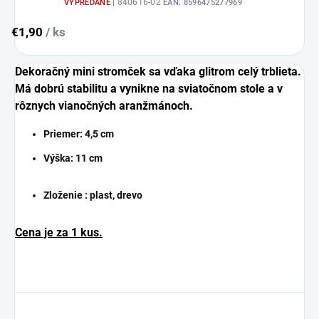
| 840616-02
VYPREDANÉ
EAN:
8596475277969
€1,90
/ ks
Dekoračný mini stromček sa vďaka glitrom celý trblieta.
Má dobrú stabilitu a vynikne na sviatočnom stole a v
rôznych vianočných aranžmánoch.
Priemer:
4,5 cm
Výška:
11 cm
Zloženie : plast, drevo
Cena je za 1 kus.