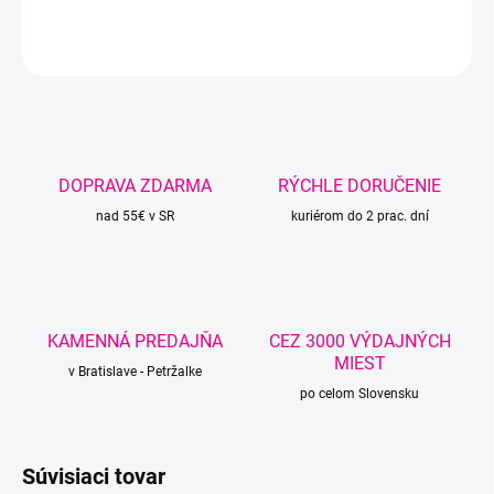
DETAILNÉ INFORMÁCIE
OPÝTAŤ SA
STRÁŽIŤ
DOPRAVA ZDARMA
RÝCHLE DORUČENIE
nad 55€ v SR
kuriérom do 2 prac. dní
KAMENNÁ PREDAJŇA
CEZ 3000 VÝDAJNÝCH
MIEST
v Bratislave - Petržalke
po celom Slovensku
Súvisiaci tovar