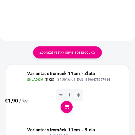
Zobraziť všetky súvisiace produkty
Varianta: stromček 11cm - Zlatá
| 840616-01
SKLADOM
(
5 KS
)
EAN:
8596475277914
−
+
€1,90
/ ks
Do košíka
Varianta: stromček 11cm - Biela