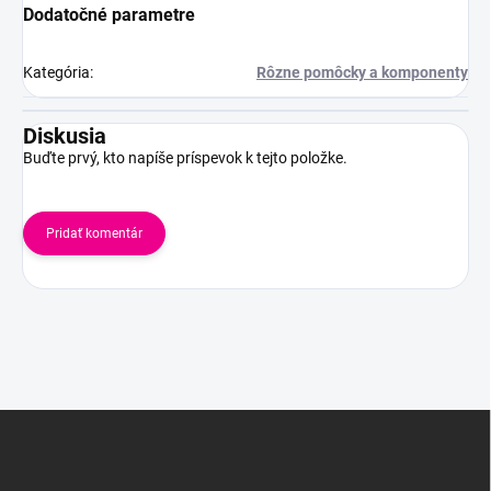
Dodatočné parametre
Kategória
:
Rôzne pomôcky a komponenty
Diskusia
Buďte prvý, kto napíše príspevok k tejto položke.
Pridať komentár
Z
á
p