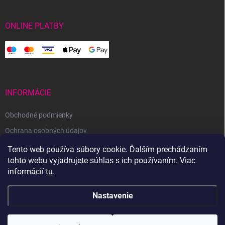
ONLINE PLATBY
INFORMÁCIE
Obchodné podmienky
Ochrana osobných údajov
Reklamačný poriadok
Tento web používa súbory cookie. Ďalším prechádzaním
tohto webu vyjadrujete súhlas s ich používaním. Viac
Odstúpenie od zmluvy
informácií
tu
.
Nastavenie
Copyright 2026
Svetoveklbka.sk
. Všetky práva vyhradené.