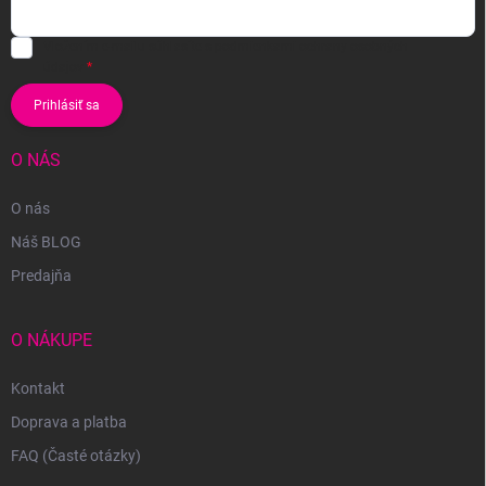
Vložením e-mailu súhlasíte s
podmienkami ochrany osobných
údajov
Prihlásiť sa
O NÁS
O nás
Náš BLOG
Predajňa
O NÁKUPE
Kontakt
Doprava a platba
FAQ (Časté otázky)