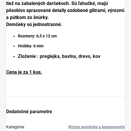
tiež na zabalených darčekoch. Sú ľahučké, majú
pôsobivo spracované detaily ozdobené glitrami, výrezmi
a pútkom zo šnúrky.
Domčeky sú jednostranné.
Rozmery:
6,5 x 12 cm
Hrúbka:
6 mm
Zloženie : preglejka, bavlna, drevo, kov
Cena je za 1 kus.
Dodatočné parametre
Kategória
:
Rôzne pomôcky a komponenty