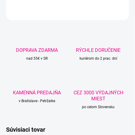
DETAILNÉ INFORMÁCIE
OPÝTAŤ SA
STRÁŽIŤ
DOPRAVA ZDARMA
RÝCHLE DORUČENIE
nad 55€ v SR
kuriérom do 2 prac. dní
KAMENNÁ PREDAJŇA
CEZ 3000 VÝDAJNÝCH
MIEST
v Bratislave - Petržalke
po celom Slovensku
Súvisiaci tovar