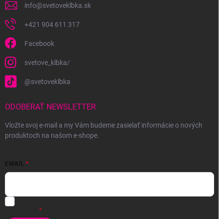
info
@
svetoveklbka.sk
+421 904 611 317
Facebook
svetove_klbka/
@svetoveklbka
ODOBERAŤ NEWSLETTER
Vložte svoj e-mail a my Vám budeme zasielať informácie o nových
produktoch na našom e-shope.
EMAIL
Vložením e-mailu súhlasíte s
podmienkami ochrany osobných
údajov