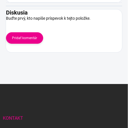
Diskusia
Buďte prvý, kto napíše príspevok k tejto položke.
Pridať komentár
Z
á
p
ä
t
i
KONTAKT
e