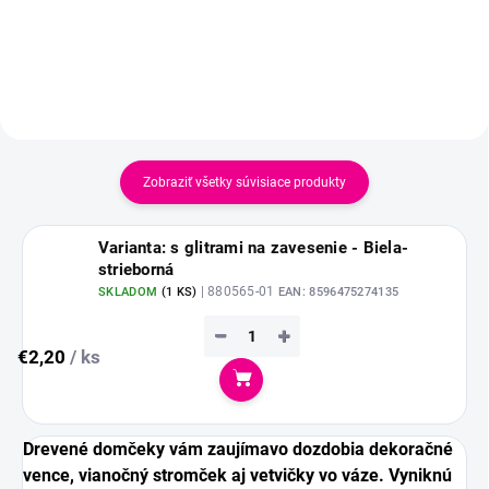
Zobraziť všetky súvisiace produkty
Varianta: s glitrami na zavesenie - Biela-
strieborná
| 880565-01
SKLADOM
(
1 KS
)
EAN:
8596475274135
−
+
€2,20
/ ks
Do košíka
Drevené domčeky vám zaujímavo dozdobia dekoračné
vence, vianočný stromček aj vetvičky vo váze. Vyniknú