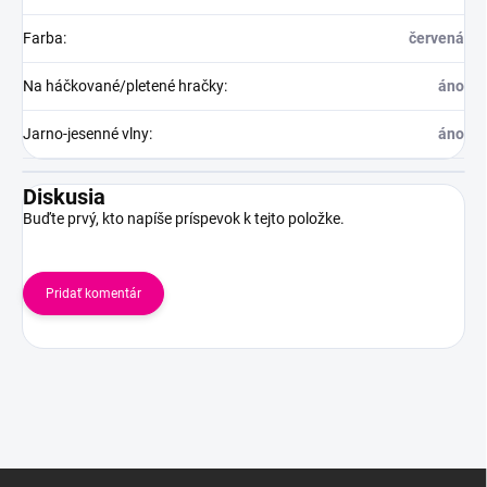
Farba
:
červená
Na háčkované/pletené hračky
:
áno
Jarno-jesenné vlny
:
áno
Diskusia
Buďte prvý, kto napíše príspevok k tejto položke.
Pridať komentár
Z