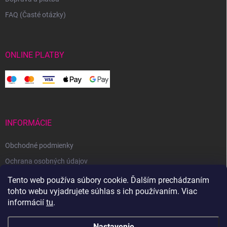
FAQ (Časté otázky)
ONLINE PLATBY
INFORMÁCIE
Obchodné podmienky
Ochrana osobných údajov
Reklamačný poriadok
Tento web používa súbory cookie. Ďalším prechádzaním
tohto webu vyjadrujete súhlas s ich používaním. Viac
Odstúpenie od zmluvy
informácií
tu
.
Nastavenie