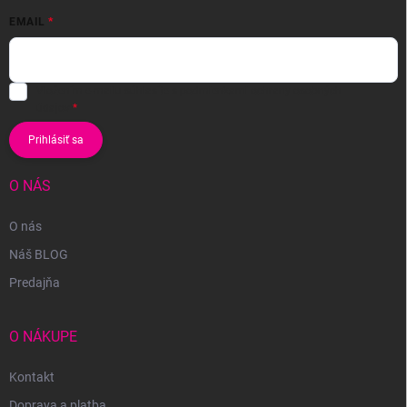
EMAIL
Vložením e-mailu súhlasíte s
podmienkami ochrany osobných
údajov
Prihlásiť sa
O NÁS
O nás
Náš BLOG
Predajňa
O NÁKUPE
Kontakt
Doprava a platba