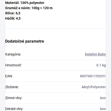
Materiál: 100% polyester
Gramáž a návin: 100g = 120 m
Ihlice: 6,5
Háčik: 4,5
Dodatočné parametre
Kategória
:
Dolphin Baby
Hmotnosť
:
0.1 kg
EAN
:
8697681155291
Zloženie
:
Akryl/Polyester
Zimné vlny
:
áno
Detské vlny
:
áno