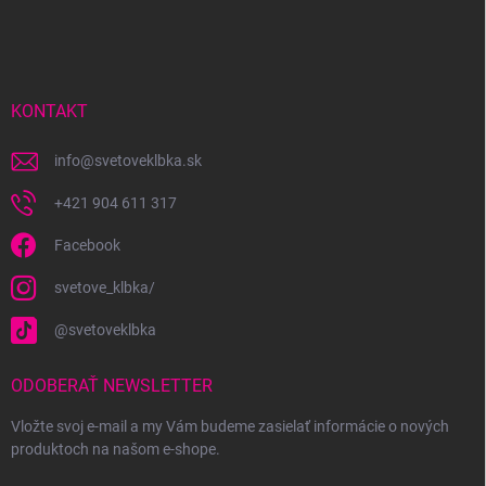
á
p
ä
t
i
KONTAKT
e
info
@
svetoveklbka.sk
+421 904 611 317
Facebook
svetove_klbka/
@svetoveklbka
ODOBERAŤ NEWSLETTER
Vložte svoj e-mail a my Vám budeme zasielať informácie o nových
produktoch na našom e-shope.