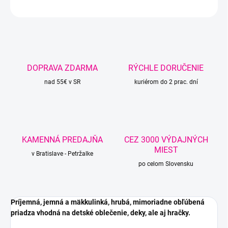
OPÝTAŤ SA
STRÁŽIŤ
DOPRAVA ZDARMA
RÝCHLE DORUČENIE
nad 55€ v SR
kuriérom do 2 prac. dní
KAMENNÁ PREDAJŇA
CEZ 3000 VÝDAJNÝCH
MIEST
v Bratislave - Petržalke
po celom Slovensku
Príjemná, jemná a mäkkulinká, hrubá, mimoriadne obľúbená
priadza vhodná na detské oblečenie, deky, ale aj hračky.