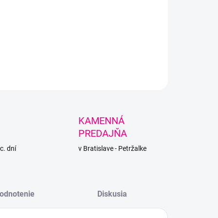
ietavá sestra Dolphin Baby - mäkká, huňatá
dza s lesklým vláknom vhodná na zimné
ty a deky.
LNÉ INFORMÁCIE
PÝTAŤ SA
STRÁŽIŤ
KAMENNÁ
PREDAJŇA
c. dní
v Bratislave - Petržalke
odnotenie
Diskusia