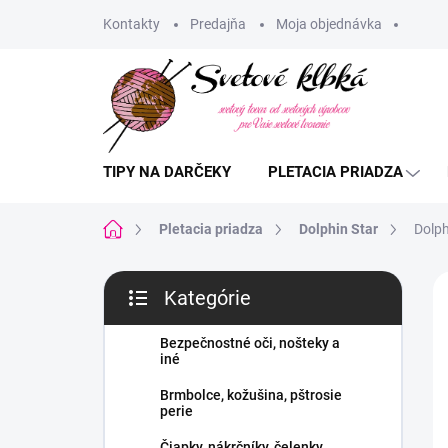
Prejsť
Kontakty
Predajňa
Moja objednávka
na
obsah
TIPY NA DARČEKY
PLETACIA PRIADZA
Domov
Pletacia priadza
Dolphin Star
Dolph
B
Kategórie
o
Preskočiť
č
kategórie
n
Bezpečnostné oči, nošteky a
iné
ý
p
Brmbolce, kožušina, pštrosie
a
perie
n
Čiapky, nákrčníky, čelenky