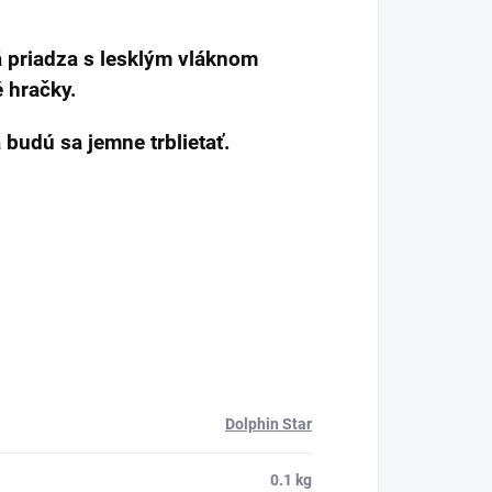
á priadza s lesklým vláknom
é hračky.
 budú sa jemne trblietať.
Dolphin Star
0.1 kg