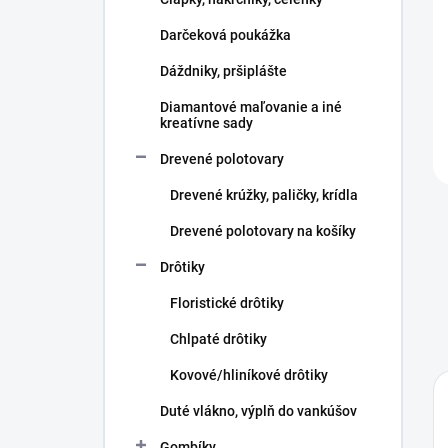
e
l
Darčeková poukážka
Dáždniky, pršiplášte
Diamantové maľovanie a iné
kreatívne sady
Drevené polotovary
Drevené krúžky, paličky, krídla
Drevené polotovary na košíky
Drôtiky
Floristické drôtiky
Chlpaté drôtiky
Kovové/hliníkové drôtiky
Duté vlákno, výplň do vankúšov
Gombíky