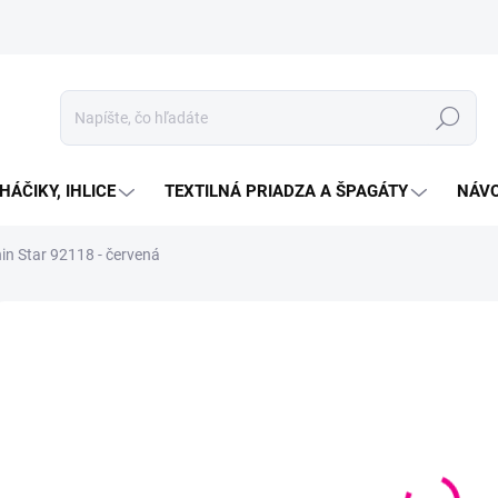
Hľadať
HÁČIKY, IHLICE
TEXTILNÁ PRIADZA A ŠPAGÁTY
NÁVO
in Star 92118 - červená
Neohodnotené
Podrobnosti hodnotenia
ZNAČKA:
HIMALAYA
€3
Jedno
VYP
cena:
MOŽN
DORU