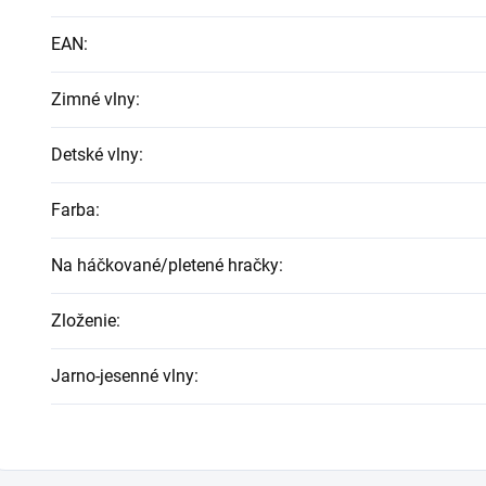
EAN
:
Zimné vlny
:
Detské vlny
:
Farba
:
Na háčkované/pletené hračky
:
Zloženie
:
Jarno-jesenné vlny
: