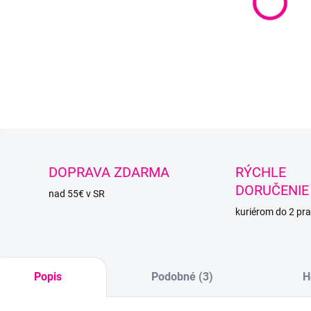
Trbl
pria
úple
DETAI
O
DOPRAVA ZDARMA
RÝCHLE
DORUČENIE
nad 55€ v SR
kuriérom do 2 pra
Popis
Podobné (3)
H