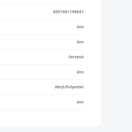
8697681198847
áno
áno
červená
áno
Akryl/Polyester
áno