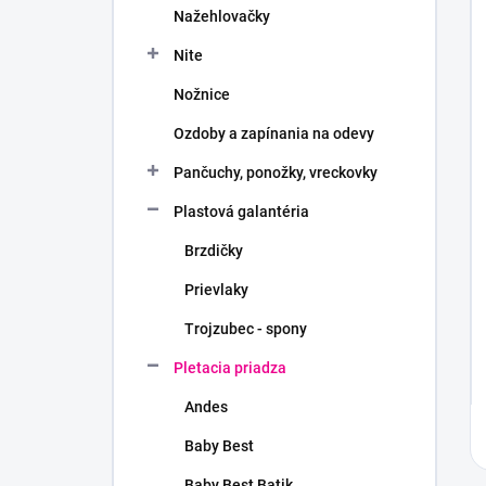
Nažehlovačky
Nite
Nožnice
Ozdoby a zapínania na odevy
Pančuchy, ponožky, vreckovky
Plastová galantéria
Brzdičky
Prievlaky
Trojzubec - spony
Pletacia priadza
Andes
Baby Best
Baby Best Batik