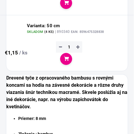
Do košíka
Varianta: 50 cm
| 890340
SKLADOM
(
4 KS
)
EAN:
8596475328838
−
+
€1,15
/ ks
Do košíka
Drevené tyče z opracovaného bambusu s rovnými
koncami sa hodia na závesné dekorácie a rôzne druhy
viazania šnúr technikou macramé. Skvele poslúžia aj na
iné dekorácie, napr. na výrobu zapichovátok do
kvetináčov.
Priemer:
8 mm
Zloženie : bambus