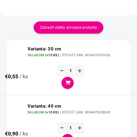
Zobraziť všetky súvisiace produkty
Varianta: 30 cm
| 890643
SKLADOM
(
>10 KS
)
EAN:
8596475361026
−
+
€0,55
/ ks
Do košíka
Varianta: 40 cm
| 890337
SKLADOM
(
>10 KS
)
EAN:
8596475328043
−
+
€0,90
/ ks