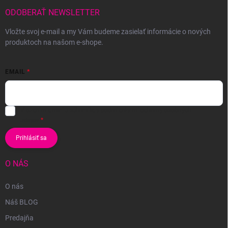
ODOBERAŤ NEWSLETTER
Vložte svoj e-mail a my Vám budeme zasielať informácie o nových
produktoch na našom e-shope.
EMAIL
Vložením e-mailu súhlasíte s
podmienkami ochrany osobných
údajov
Prihlásiť sa
O NÁS
O nás
Náš BLOG
Predajňa