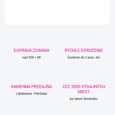
DETAILNÉ INFORMÁCIE
OPÝTAŤ SA
STRÁŽIŤ
DOPRAVA ZDARMA
RÝCHLE DORUČENIE
nad 55€ v SR
kuriérom do 2 prac. dní
KAMENNÁ PREDAJŇA
CEZ 3000 VÝDAJNÝCH
MIEST
v Bratislave - Petržalke
po celom Slovensku