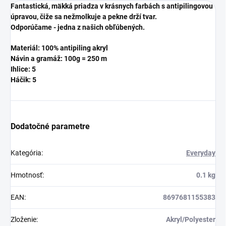
Fantastická, mäkká priadza v krásnych farbách s antipilingovou
úpravou, čiže sa nežmolkuje a pekne drží tvar.
Odporúčame - jedna z našich obľúbených.
Materiál: 100% antipiling akryl
Návin a gramáž: 100g = 250 m
Ihlice: 5
Háčik: 5
Dodatočné parametre
Kategória
:
Everyday
Hmotnosť
:
0.1 kg
EAN
:
8697681155383
Zloženie
:
Akryl/Polyester