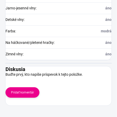
Jarno-jesenné vlny
:
áno
Detské vlny
:
áno
Farba
:
modrá
Na háčkované/pletené hračky
:
áno
Zimné vlny
:
áno
Diskusia
Buďte prvý, kto napíše príspevok k tejto položke.
Pridať komentár