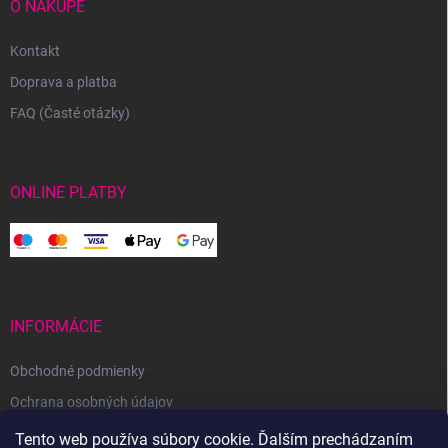
O NÁKUPE
Kontakt
Doprava a platba
FAQ (Časté otázky)
ONLINE PLATBY
INFORMÁCIE
Obchodné podmienky
Ochrana osobných údajov
Reklamačný poriadok
Tento web používa súbory cookie. Ďalším prechádzaním