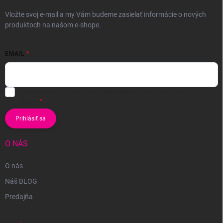
Vložte svoj e-mail a my Vám budeme zasielať informácie o nových
produktoch na našom e-shope.
EMAIL
Vložením e-mailu súhlasíte s
podmienkami ochrany osobných
údajov
Prihlásiť sa
O NÁS
O nás
Náš BLOG
Predajňa