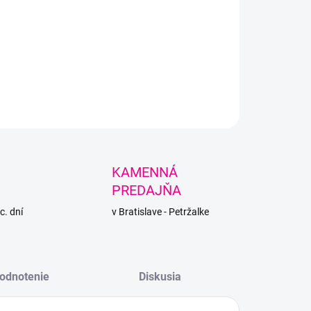
 zimná priadza s prímesou ovčej vlny, príjemná na dotyk vás
e aj v najchladnejších dňoch.
LNÉ INFORMÁCIE
PÝTAŤ SA
STRÁŽIŤ
KAMENNÁ
PREDAJŇA
c. dní
v Bratislave - Petržalke
odnotenie
Diskusia