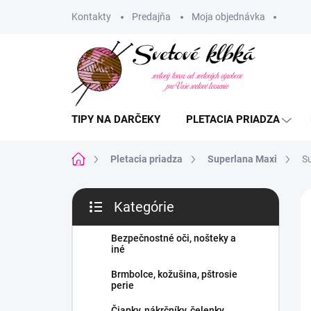
Prejsť
Kontakty
Predajňa
Moja objednávka
na
obsah
TIPY NA DARČEKY
PLETACIA PRIADZA
Domov
Pletacia priadza
Superlana Maxi
S
B
Kategórie
o
Preskočiť
č
kategórie
n
Bezpečnostné oči, nošteky a
iné
ý
p
Brmbolce, kožušina, pštrosie
a
perie
n
Čiapky, nákrčníky, čelenky