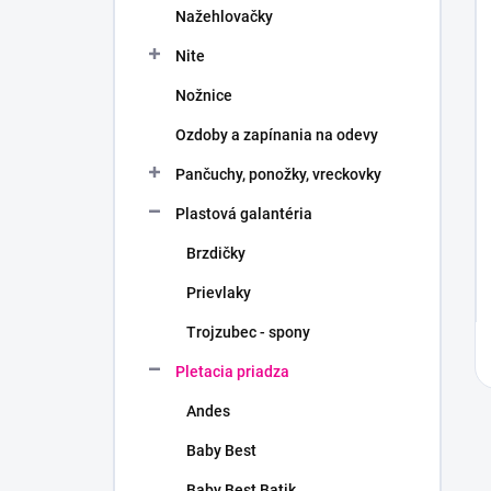
Nažehlovačky
Nite
Nožnice
Ozdoby a zapínania na odevy
Pančuchy, ponožky, vreckovky
Plastová galantéria
Brzdičky
Prievlaky
Trojzubec - spony
Pletacia priadza
Andes
Baby Best
Baby Best Batik