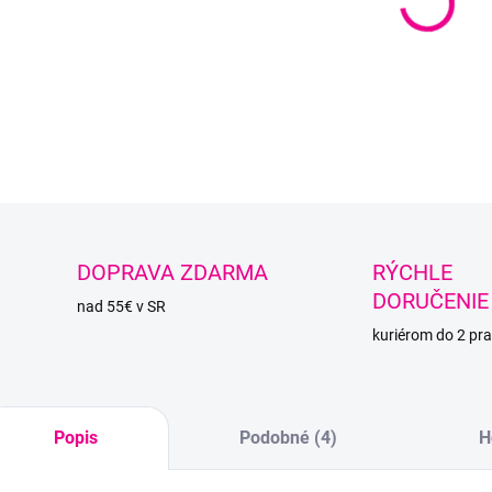
Hrubá,
zahrej
DETAI
O
DOPRAVA ZDARMA
RÝCHLE
DORUČENIE
nad 55€ v SR
kuriérom do 2 pra
Popis
Podobné (4)
H