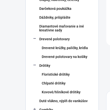
e
l
Darčeková poukážka
Dáždniky, pršiplášte
Diamantové maľovanie a iné
kreatívne sady
Drevené polotovary
Drevené krúžky, paličky, krídla
Drevené polotovary na košíky
Drôtiky
Floristické drôtiky
Chlpaté drôtiky
Kovové/hliníkové drôtiky
Duté vlákno, výplň do vankúšov
Gombíky