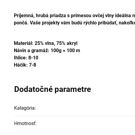
Príjemná, hrubá priadza s prímesou ovčej vlny ideálna na
pončá. Vaše projekty vám budú rýchlo pribúdať, nakoľko
Materiál: 25% vlna, 75% akryl
Návin a gramáž: 100g = 100 m
Ihlice: 8-10
Háčik: 7-8
Dodatočné parametre
Kategória
:
Hmotnosť
: