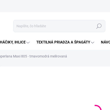
Hľadať
HÁČIKY, IHLICE
TEXTILNÁ PRIADZA A ŠPAGÁTY
NÁVO
uperlana Maxi 805 - tmavomodrá melírovaná
Neohodnotené
Podrobnosti hodnotenia
ZNAČKA:
ALIZE
€2
Jedno
VYP
cena:
MOŽN
DORU