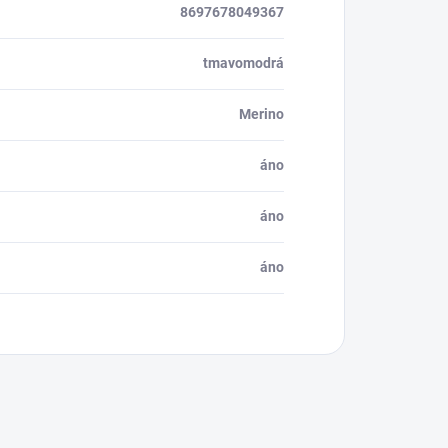
8697678049367
tmavomodrá
Merino
áno
áno
áno